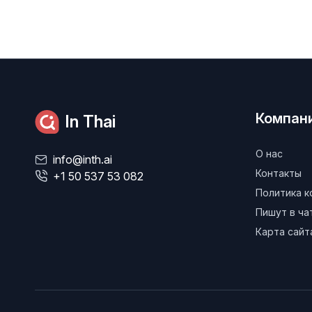
Компан
In Thai
О нас
info@inth.ai
Контакты
+1 50 537 53 082
Политика 
Пишут в ч
Карта сайт