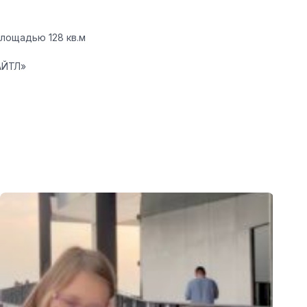
лощадью 128 кв.м
АЙТЛ»