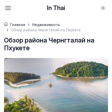
In Thai
Главная
Недвижимость
Обзор района Чернгталай на Пхукете
Обзор района Чернгталай на
Пхукете