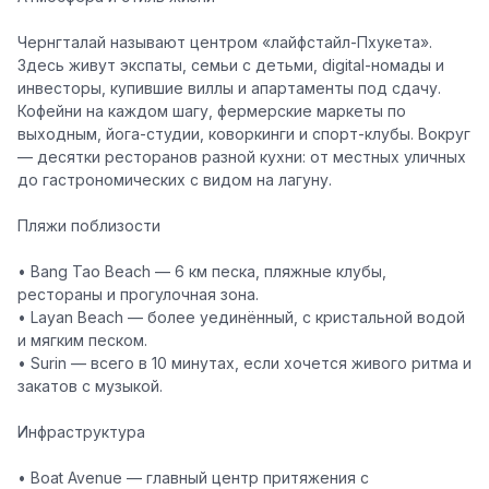
Чернгталай называют
центром «лайфстайл-Пхукета»
.
Здесь живут экспаты, семьи с детьми, digital-номады и
инвесторы, купившие виллы и апартаменты под сдачу.
Кофейни на каждом шагу, фермерские маркеты по
выходным, йога-студии, коворкинги и спорт-клубы. Вокруг
— десятки ресторанов разной кухни: от местных уличных
до гастрономических с видом на лагуну.
Пляжи поблизости
• Bang Tao Beach
— 6 км песка, пляжные клубы,
рестораны и прогулочная зона.
•
Layan Beach
— более уединённый, с кристальной водой
и мягким песком.
•
Surin
— всего в 10 минутах, если хочется живого ритма и
закатов с музыкой.
Инфраструктура
•
Boat Avenue
— главный центр притяжения с