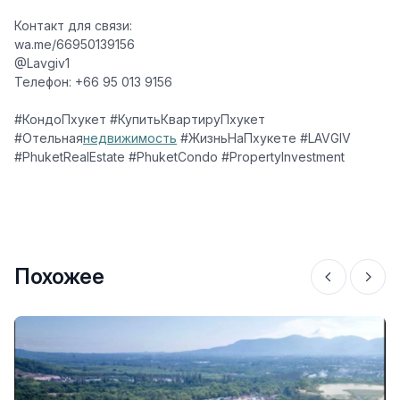
Контакт для связи:
wa.me/66950139156
@Lavgiv1
Телефон: +66 95 013 9156
#КондоПхукет
#КупитьКвартируПхукет
#Отельная
недвижимость
#ЖизньНаПхукете
#LAVGIV
#PhuketRealEstate
#PhuketCondo
#PropertyInvestment
Похожее