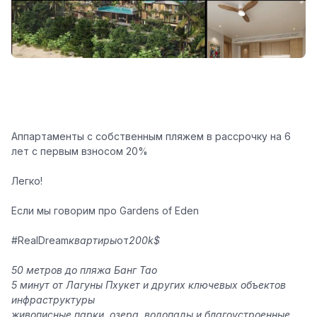
Аппартаменты с собственным пляжем в рассрочку на 6
лет с первым
взносом 20%
Легко!
Если мы говорим про
Gardens of Eden
#RealDream
квартиры
от
200k$
️50 метров до пляжа Банг Тао
️5 минут от Лагуны Пхукет и других ключевых объектов
инфраструктуры
️живописные парки, озера, водопады и благоустроенные