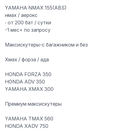
YAMAHA NMAX 155(ABS)
нмах / аерокс
⁃ от 200 бат / сутки
-1 мес+ по запросу
Максискутеры
-
с багажником и без
Хмах / форза / адв
HONDA FORZA 350
HONDA ADV 350
YAMAHA XMAX 300
️Премиум максискутеры
YAMAHA TMAX 560
HONDA XADV 750