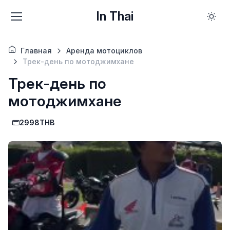
In Thai
Главная
Аренда мотоциклов
Трек-день по мотоджимхане
Трек-день по
мотоджимхане
2998THB