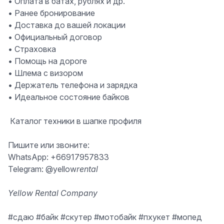
• Оплата в батах, рублях и др.
• Ранее бронирование
• Доставка до вашей локации
• Официальный договор
• Страховка
• Помощь на дороге
• Шлема с визором
• Держатель телефона и зарядка
• Идеальное состояние байков
️ Каталог техники в шапке профиля
Пишите или звоните:
WhatsApp: +66917957833
Telegram: @yellow
rental
Yellow Rental Company
#сдаю
#байк
#скутер
#мотобайк
#пхукет
#мопед