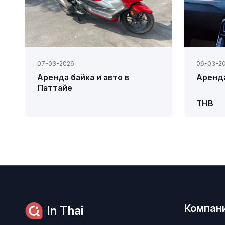
07-03-2026
06-03-2
Аренда байка и авто в
Аренда
Паттайе
THB
Компан
In Thai