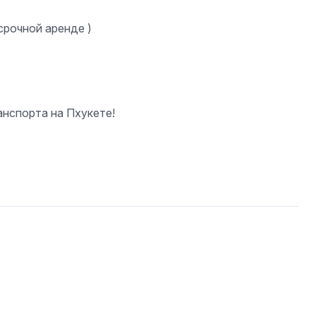
срочной аренде )
анспорта на Пхукете!