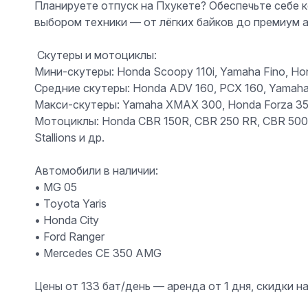
Планируете отпуск на Пхукете? Обеспечьте себе
выбором техники — от лёгких байков до премиум а
️ Скутеры и мотоциклы:
Мини-скутеры: Honda Scoopy 110i, Yamaha Fino, Hon
Средние скутеры: Honda ADV 160, PCX 160, Yamah
Макси-скутеры: Yamaha XMAX 300, Honda Forza 35
Мотоциклы: Honda CBR 150R, CBR 250 RR, CBR 500 R
Stallions и др.
Автомобили в наличии:
•⁠ ⁠MG 05
•⁠ ⁠Toyota Yaris
•⁠ ⁠Honda City
•⁠ ⁠Ford Ranger
•⁠ ⁠Mercedes CE 350 AMG
Цены от 133 бат/день — аренда от 1 дня, скидки н