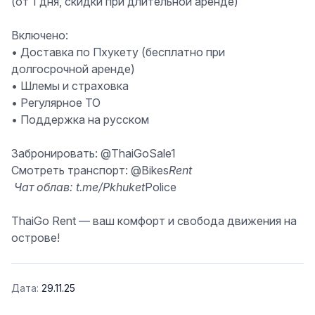
(от 1 дня, скидки при длительной аренде)
Включено:
• Доставка по Пхукету
(бесплатно при
долгосрочной аренде)
• Шлемы и страховка
• Регулярное ТО
• Поддержка на русском
Забронировать:
@ThaiGoSale1
Смотреть транспорт:
@Bikes
Rent
‍️
Чат облав:
t.me/Pkhuket
Police
ThaiGo Rent — ваш комфорт и свобода движения на
острове!
Дата:
29.11.25