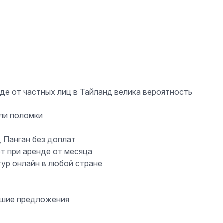
де от частных лиц в Тайланд велика вероятность
или поломки
, Панган без доплат
т при аренде от месяца
тур онлайн в любой стране
учшие предложения