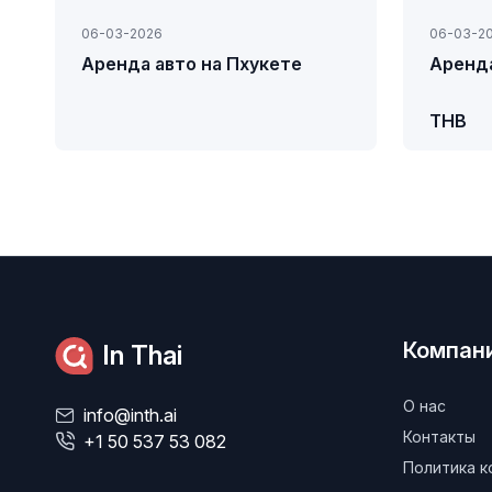
06-03-2026
06-03-2
Аренда авто на Пхукете
Аренда
THB
Компан
In Thai
О нас
info@inth.ai
Контакты
+1 50 537 53 082
Политика 