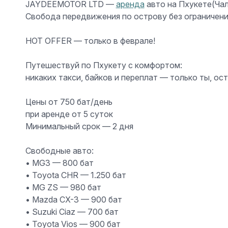
JAYDEEMOTOR LTD —
аренда
авто на Пхукете(Чал
Свобода передвижения по острову без ограничен
HOT OFFER — только в феврале!
Путешествуй по Пхукету с комфортом:
никаких такси, байков и переплат — только ты, о
Цены от 750 бат/день
при аренде
от 5 суток
Минимальный срок —
2 дня
Свободные авто:
• MG3 —
800 бат
• Toyota CHR —
1.250 бат
• MG ZS —
980 бат
• Mazda CX-3 —
900 бат
• Suzuki Ciaz —
700 бат
• Toyota Vios —
900 бат