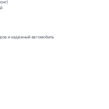
онг)
ий
стров и надёжный автомобиль