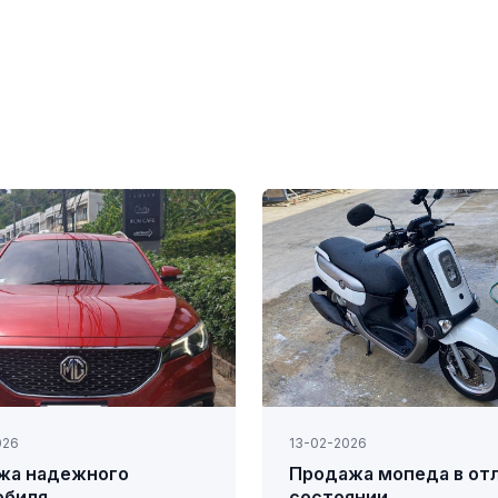
026
13-02-2026
жа надежного
Продажа мопеда в от
обиля
состоянии