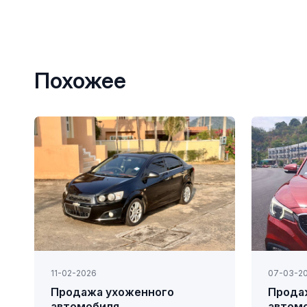
Похожее
11-02-2026
07-03-2
Продажа ухоженного
Прода
автомобиля
автом