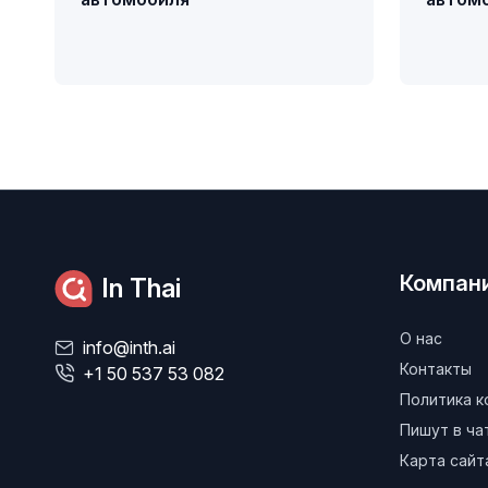
Компан
In Thai
О нас
info@inth.ai
Контакты
+1 50 537 53 082
Политика 
Пишут в ч
Карта сайт