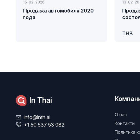
15-02-2026
13-02-20
Продажа автомобиля 2020
Прода
года
состо
THB
Компан
In Thai
О нас
info@inth.ai
Контакты
+1 50 537 53 082
Политика 