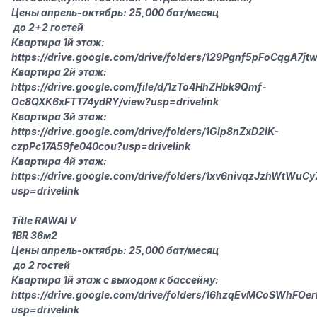
Цены апрель-октябрь: 25,000 бат/месяц
‍‍ до 2+2 гостей
Квартира 1й этаж:
https://drive.google.com/drive/folders/129Pgnf5pFo
CqgA7jt
Квартира 2й этаж:
https://drive.google.com/file/d/1zTo4HhZHbk9Qmf-
Oc8QXK6xFTT74ydRY/view?usp=drive
link
Квартира 3й этаж:
https://drive.google.com/drive/folders/1Glp8nZxD2lK-
czpPc17
A59
fe040cou?usp=drive
link
Квартира 4й этаж:
https://drive.google.com/drive/folders/1xv6nivqzJzhWtW
usp=drive
link
Title RAWAI V
1BR 36м2
Цены апрель-октябрь: 25,000 бат/месяц
‍‍ до 2 гостей
Квартира 1й этаж с выходом к бассейну:
https://drive.google.com/drive/folders/16hzqEvMCoSWhFO
usp=drive
link