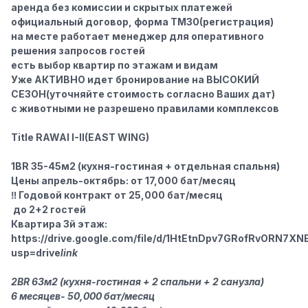
аренда без комиссии и скрытых платежей
официальный договор, форма ТМ30(регистрация)
на месте работает менеджер для оперативного
решения запросов гостей
есть выбор квартир по этажам и видам
Уже
АКТИВНО
идет бронирование на
ВЫСОКИЙ
СЕЗОН
(уточняйте стоимость согласно Ваших дат)
с животными не разрешено правилами комплексов
Title RAWAI I-II(EAST WING)
1BR 35-45м2
(кухня-гостиная + отдельная спальня)
Цены апрель-октябрь: от 17,000 бат/месяц
‼️
Годовой контракт от 25,000 бат/месяц
‍‍ до 2+2 гостей
Квартира 3й этаж:
https://drive.google.com/file/d/1HtEtnDpv7GRofRvORN7XN
usp=drive
link
2BR 63м2
(кухня-гостиная + 2 спальни + 2 санузла)
6 месяцев- 50,000 бат/месяц