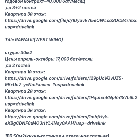
годовой контракт-40,000 бат/месяц
‍‍ до 3+2 гостей
Квартира 3й этаж:
https://drive.google.com/file/d/1DyuvE7l5eQWLcaSQC84rhbx
usp=drive
link
Title RAWAI III(WEST WING)
студия 30м2
Цены апрель-октябрь: 17,000 бат/месяц
‍‍ до 2 гостей
Квартира 1й этаж:
https://drive.google.com/drive/folders/129pUoVQvUZ5-
9BxUo7-yeN
oiFxcveo-?usp=drive
link
Квартира 2й этаж:
https://drive.google.com/drive/folders/1HqutxnBNpRn1S7L
usp=drive
link
Квартира 3й этаж:
https://drive.google.com/drive/folders/1mbfHyk-
eXBgCDNF8tMO3rlYL4Nsy0AAH?usp=drive
link
1BR 50м2(кухня-гостиная + отдельная спальня)