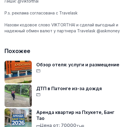
Пиши: @viktor
thai
P.s. реклама согласована с Travelask
Назови кодовое слово VIKTORTHAI и сделай выгодный и
надежный обмен валют у партнера Travelask @askmoney
Похожее
Обзор отеля: услуги и размещение
ДТП в Патонге из-за дождя
Аренда квартир на Пхукете, Банг
Тао
Цена от: 70000
THB