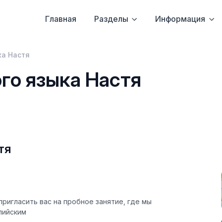
Главная
Разделы
Информация
ка Настя
го языка Настя
тя
пригласить вас на пробное занятие, где мы
лийским