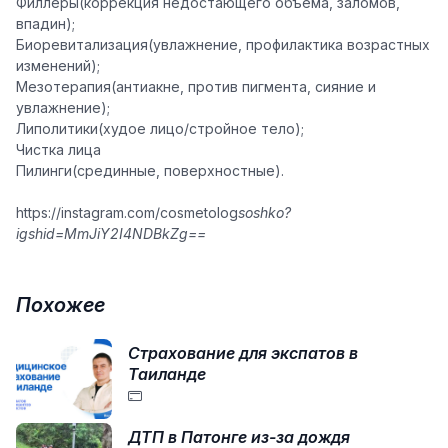
Филлеры(коррекция недостающего объема, заломов,
впадин);
Биоревитализация(увлажнение, профилактика возрастных
изменений);
Мезотерапия(антиакне, против пигмента, сияние и
увлажнение);
Липолитики(худое лицо/стройное тело);
Чистка лица
Пилинги(срединные, поверхностные).
https://instagram.com/cosmetolog
soshko?
igshid=MmJiY2I4NDBkZg==
Похожее
Страхование для экспатов в
Таиланде
ДТП в Патонге из-за дождя