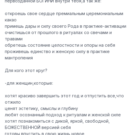
первозданной БОГИНИ внутри тебя,а так же:
откроешь свое сердце премиальным церемониальным
какао
примешь дары и силу своего Рода в практике-активации
очистишься от прошлого в ритуалах со свечами и
травами
обретешь состояние целостности и опоры на себя
проживешь единство и женскую силу в практике
мантропения
Для кого этот круг?
-для женщин,которые:
хотят красиво завершить этот год и отпустить все,что
отжило
ценят эстетику, смыслы и глубину
любят осознанный подход к ритуалам и женской силе
хотят познакомиться с дикой, яркой, свободной,
БОЖЕСТВЕННОЙ версией себя
готовы впустить в свою жизнь новое