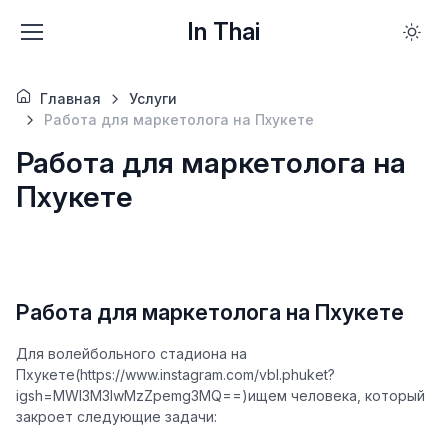
In Thai
Главная
Услуги
Работа для маркетолога на Пхукете
Работа для маркетолога на
Пхукете
Работа для маркетолога на Пхукете
Для волейбольного стадиона на
Пхукете(https://www.instagram.com/vbl.phuket?
igsh=MWl3M3lwMzZpemg3MQ==)ищем человека, который
закроет следующие задачи: