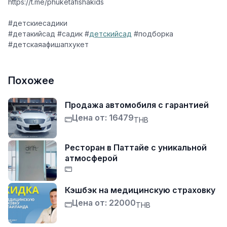
https://t.me/phuketafishakids
#детскиесадики
#детакийсад #садик #
детскийсад
#подборка
#детскаяафишапхукет
Похожее
Продажа автомобиля с гарантией
Цена от: 16479
THB
Ресторан в Паттайе с уникальной
атмосферой
Кэшбэк на медицинскую страховку
Цена от: 22000
THB