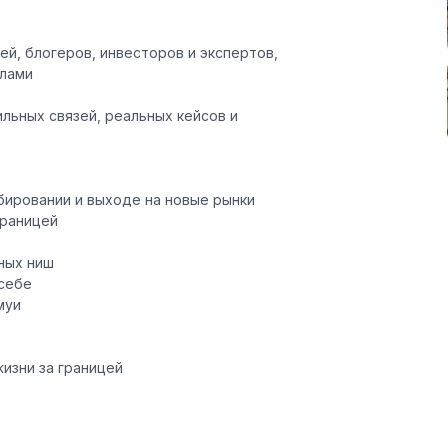
й, блогеров, инвесторов и экспертов
,
елами
льных связей, реальных кейсов и
бировании и выходе на новые рынки
границей
ных ниш
 себе
муи
изни за границей