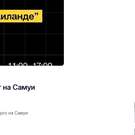
 на Самуи
.pro
на Самуи