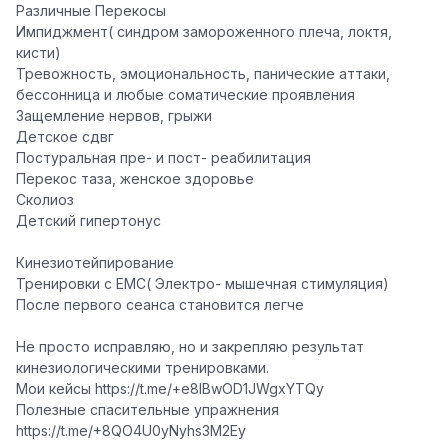
️Различные Перекосы
Импиджмент( синдром замороженного плеча, локтя,
кисти)
Тревожность, эмоциональность, панические аттаки,
бессонница и любые соматические проявления
Защемление нервов, грыжи
Детское сдвг
️Постуральная пре- и пост- реабилитация
Перекос таза, женское здоровье
Сколиоз
️Детский гипертонус
Кинезиотейпирование
Тренировки с ЕМС( Электро- мышечная стимуляция)
После первого сеанса становится легче
Не просто исправляю, но и закрепляю результат
кинезиологическими тренировками.
️Мои кейсы https://t.me/+e8IBwOD1JWgxYTQy
Полезные спасительные упражнения
https://t.me/+8QO4U0yNyhs3M2Ey