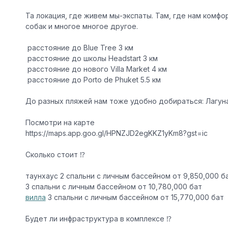
Та локация, где живем мы-экспаты. Там, где нам комф
собак и многое многое другое.
️ расстояние до Blue Tree 3 км
️ расстояние до школы Headstart 3 км
️ расстояние до нового Villa Market 4 км
️ расстояние до Porto de Phuket 5.5 км
️До разных пляжей нам тоже удобно добираться: Лагуна,
Посмотри на карте
https://maps.app.goo.gl/HPNZJD2egKKZ1yKm8?gst=ic
Сколько стоит ⁉️
таунхаус 2 спальни с личным бассейном от
9,850,000 б
3 спальни с личным бассейном от
10,780,000 бат
вилла
3 спальни с личным бассейном от
15,770,000 бат
Будет ли инфраструктура в комплексе ⁉️