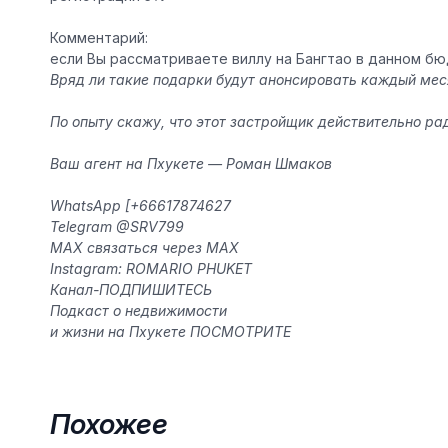
Комментарий:
если Вы рассматриваете виллу на Бангтао в данном бю
Вряд ли такие подарки будут анонсировать каждый мес
По опыту скажу, что этот застройщик действительно рад
Ваш агент на Пхукете —
Роман Шмаков
️WhatsApp [+66617874627
️Telegram @SRV799
️MAX связаться через MAX
️Instagram: ROMARIO PHUKET
️Канал-ПОДПИШИТЕСЬ
️️Подкаст о недвижимости
и жизни на Пхукете ПОСМОТРИТЕ
Похожее