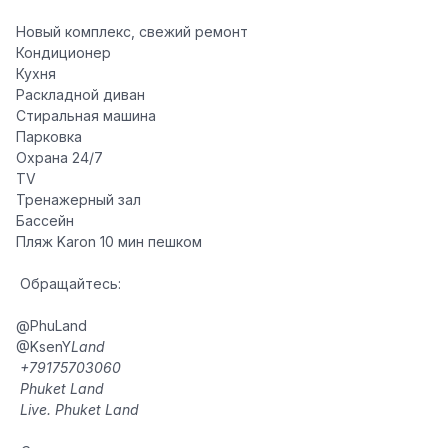
️Новый комплекс, свежий ремонт
️Кондиционер
️Кухня
️Раскладной диван
️Стиральная машина
️Парковка
️Охрана 24/7
️TV
️Тренажерный зал
️Бассейн
️Пляж Karon 10 мин пешком
️ Обращайтесь:
️@PhuLand
️@KsenY
Land
️ +79175703060
️ Phuket Land
️ Live. Phuket Land