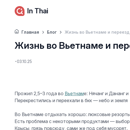
In Thai
Главная
Блог
Жизнь во Вьетнаме и переезд
Жизнь во Вьетнаме и пер
03.10.25
Прожил 2,5–3 года во
Вьетнам
е: Нячанг и Дананг 
Перекрестились и переехали в бкк — небо и земля
Во Вьетнаме отдыхать хорошо: люксовые резорты 
Есть проблема с некоторыми продуктами — выбора
Крысы, грязь повсюду, сами же под себя мусорят.