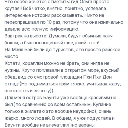
Что особо хочется отметить: гид Ольга просто
крутая!! Всё четко, внятно, понятно, успевала
интересные истории рассказывать. Никто не
переспрашивал по 10 раз, потому что она изначально
давала всю полную информацию.
Завтрак на высоте! Думали, будут обычные ланч
боксы, а был полноценный шведский стол!
На Майя Бэй были до туристов, это просто райское
место
Кстати, кораллки можно не брать, они нигде не
нужны. Круто поплавали в открытом море, вкусный
обед, вид со смотровой площадки Пхи Пхи Дон
отпад!(Но подниматься прям тяжко, учитывая жару,
влажность и высоту))
Для меня остров Баунти уже вообще красивым не
был )по сравнению со всем остальным. Купание
только в жилетах(это вообще неудобно), очень
жарко, много людей. В общем, я уже подустала и
Баунти вообще не впечатлил )но вараны