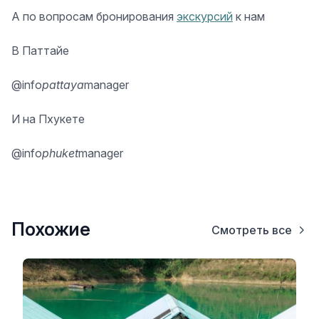
А по вопросам бронирования
экскурсий
к нам
В Паттайе
@info
pattaya
manager
И на Пхукете
@info
phuket
manager
Похожие
Смотреть все