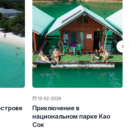
13-02-2026
острове
Приключение в
Эк
национальном парке Као
Пх
Сок