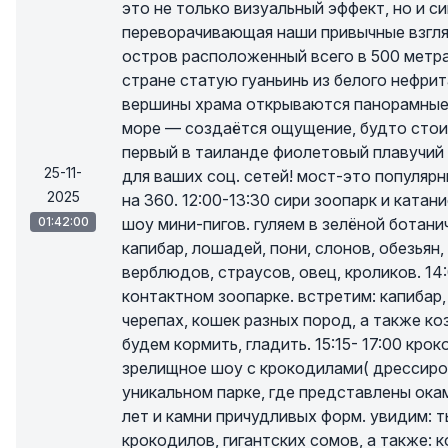
это не только визуальный эффект, но и 
переворачивающая наши привычные взгляд
остров расположенный всего в 500 метра
стране статую гуаньинь из белого нефрит
вершины храма открываются панорамные ви
море — создаётся ощущение, будто стоиш
первый в таиланде фиолетовый плавучий
25-11-
для ваших соц. сетей! мост-это популяр
2025
на 360. 12:00-13:30 сири зоопарк и катан
01:42:00
шоу мини-пигов. гуляем в зелёной ботани
капибар, лошадей, пони, слонов, обезьян, 
верблюдов, страусов, овец, кроликов. 14
контактном зоопарке. встретим: капибар,
черепах, кошек разных пород, а также ко
будем кормить, гладить. 15:15- 17:00 кр
зрелищное шоу с крокодилами( дрессиров
уникальном парке, где представлены ок
лет и камни причудливых форм. увидим:
крокодилов, гигантских сомов, а также: 