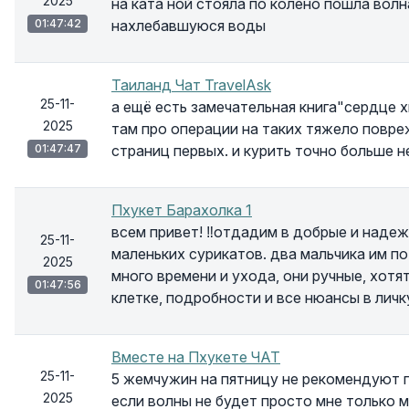
2025
на ката ной стояла по колено пошла волн
01:47:42
нахлебавшуюся воды
Таиланд Чат TravelAsk
25-11-
а ещё есть замечательная книга"сердце х
2025
там про операции на таких тяжело повре
01:47:47
страниц первых. и курить точно больше н
Пхукет Барахолка 1
всем привет! ‼отдадим в добрые и надеж
25-11-
маленьких сурикатов. два мальчика им по
2025
много времени и ухода, они ручные, хотя
01:47:56
клетке, подробности и все нюансы в личк
Вместе на Пхукете ЧАТ
25-11-
5 жемчужин на пятницу не рекомендуют п
2025
если волны не будет просто мне только 