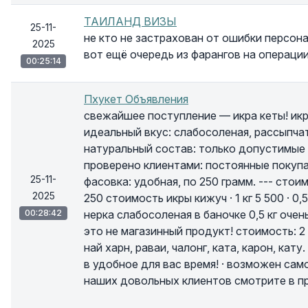
ТАИЛАНД ВИЗЫ
25-11-
не кто не застрахован от ошибки персона
2025
вот ещё очередь из фарангов на операции
00:25:14
Пхукет Объявления
свежайшее поступление — икра кеты! икр
идеальный вкус: слабосоленая, рассыпчата
натуральный состав: только допустимые 
проверено клиентами: постоянные покупа
25-11-
фасовка: удобная, по 250 грамм. --- стоимост
2025
250 стоимость икры кижуч · 1 кг 5 500 · 0,5 
00:28:42
нерка слабосоленая в баночке 0,5 кг оче
это не магазинный продукт! стоимость: 2 
най харн, раваи, чалонг, ката, карон, кату
в удобное для вас время! · возможен самов
наших довольных клиентов смотрите в п