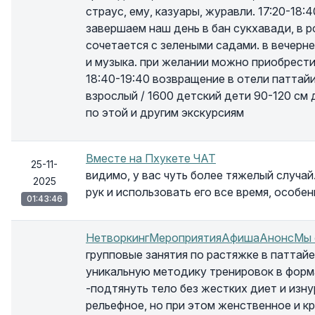
страус, ему, казуары, журавли. 17:20-18
завершаем наш день в бан сукхавади, в 
сочетается с зелеными садами. в вечерн
и музыка. при желании можно приобрести
18:40-19:40 возвращение в отели паттайи
взрослый / 1600 детский дети 90-120 см 
по этой и другим экскурсиям
Вместе на Пхукете ЧАТ
25-11-
видимо, у вас чуть более тяжелый случа
2025
рук и использовать его все время, особе
01:43:46
НетворкингМероприятияАфишаАнонсМы от
групповые занятия по растяжке в паттай
уникальную методику тренировок в форм
-подтянуть тело без жестких диет и изн
рельефное, но при этом женственное и к