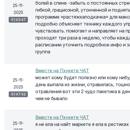
болей в спине -забыть о постоянных стре
25-11-
гибкой, грациозной, утонченной и подня
2025
программе «растяжкаподкачка» для макс
01:43:47
подробно объясняет технику каждого уп
чувствовать. помогает и направляет на 
проходят три раза в неделю, чтобы кажда
расписании уточнить подробное инфо и з
группа
Вместе на Пхукете ЧАТ
может кому будет полезно или кому нибу
25-11-
день выпала из жизни, отравилась, тошн
2025
отравления вот эти 2 чудо пакетика в ден
01:47:42
чем не бывало
Вместе на Пхукете ЧАТ
25-11-
я не ела на найт маркете я ела в рестика