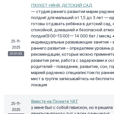
ПХУКЕТ НЯНЯ, ДЕТСКИЙ САД
— студия раннего развития марии радчен
полдня! для малышей от 1,5 до 3 лет — 
готовы отдавать ребёнка в детский сад, 
спокойной, домашней и безопасной атмо
полдня(9:00–13:00)— 14 000 бат / месяц •
25-11-
индивидуальные развивающие занятия – в
2025
раннего развития – определяем уровень р
01:01:45
рекомендации, которые можно применять 
развитие речи, работа с задержками и о
родителей – поведение, развитие, сон, г
марией радченко специалистом по раннем
мест в группе записывайтесь на бесплат
локация
Вместе на Пхукете ЧАТ
25-11-
у меня был с собой гевискон, но я решил
2025
лечиться-походу тут у всех один недуг