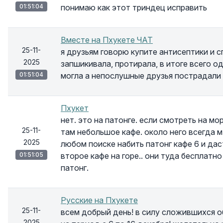
01:51:04
понимаю как этот триндец исправить
Вместе на Пхукете ЧАТ
25-11-
я друзьям говорю купите антисептики и с
2025
запшикивала, протирала, в итоге всего од
01:51:04
могла а непослушные друзья пострадали
Пхукет
нет. это на патонге. если смотреть на мо
25-11-
там небольшое кафе. около него всегда м
2025
любом поиске набить патонг кафе 6 и дас
01:51:05
второе кафе на горе.. они туда бесплатн
патонг.
Русские на Пхукете
25-11-
всем добрый день! в силу сложившихся
2025