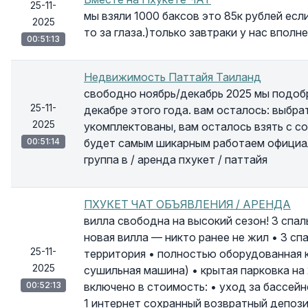
25-11-
мы взяли 1000 баксов это 85к рублей есл
2025
то за глаза.)только завтраки у нас вполн
00:51:13
Недвижимость Паттайя Таиланд
свободно ноябрь/декабрь 2025 мы подобр
25-11-
декабре этого года. вам осталось: выбра
2025
укомплектованы, вам осталось взять с с
00:51:14
будет самым шикарным работаем официально
группа в / аренда пхукет / паттайя
ПХУКЕТ ЧАТ ОБЪЯВЛЕНИЯ / АРЕНДА
вилла свободна на высокий сезон! 3 спал
новая вилла — никто ранее не жил • 3 сп
25-11-
территория • полностью оборудованная к
2025
сушильная машина) • крытая парковка на
00:52:13
включено в стоимость: • уход за бассейн
1 интернет сохранный возвратный депозит: