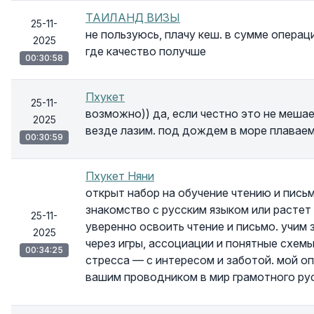
ТАИЛАНД ВИЗЫ
25-11-
не пользуюсь, плачу кеш. в сумме операци
2025
где качество получше
00:30:58
Пхукет
25-11-
возможно)) да, если честно это не меша
2025
везде лазим. под дождем в море плаваем
00:30:59
Пхукет Няни
открыт набор на обучение чтению и письм
знакомство с русским языком или растет
25-11-
уверенно освоить чтение и письмо. учим 
2025
через игры, ассоциации и понятные схемы.
00:34:25
стресса — с интересом и заботой. мой оп
вашим проводником в мир грамотного русс