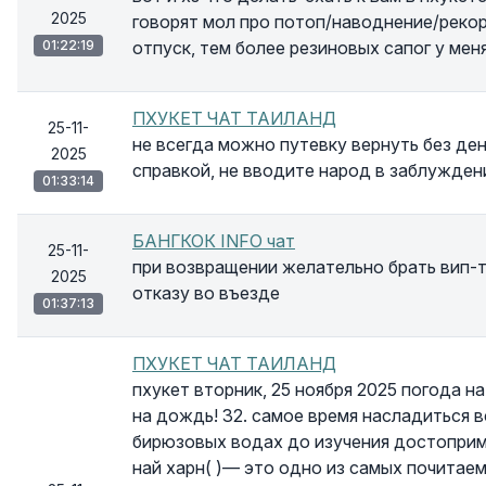
2025
говорят мол про потоп/наводнение/рекор
01:22:19
отпуск, тем более резиновых сапог у мен
ПХУКЕТ ЧАТ ТАИЛАНД
25-11-
не всегда можно путевку вернуть без де
2025
справкой, не вводите народ в заблужден
01:33:14
БАНГКОК INFO чат
25-11-
при возвращении желательно брать вип-т
2025
отказу во въезде
01:37:13
ПХУКЕТ ЧАТ ТАИЛАНД
пхукет вторник, 25 ноября 2025 погода н
на дождь! 32. самое время насладиться в
бирюзовых водах до изучения достоприме
най харн( )— это одно из самых почитае