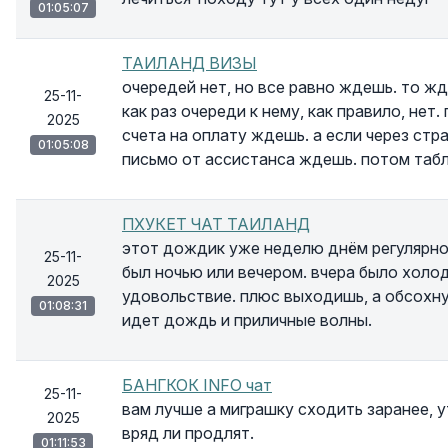
01:05:07
ТАИЛАНД ВИЗЫ
очередей нет, но все равно ждешь. то ж
25-11-
как раз очереди к нему, как правило, нет
2025
счета на оплату ждешь. а если через стр
01:05:08
письмо от ассистанса ждешь. потом таб
ПХУКЕТ ЧАТ ТАИЛАНД
этот дождик уже неделю днём регулярно и
25-11-
был ночью или вечером. вчера было холо
2025
удовольствие. плюс выходишь, а обсохн
01:08:31
идет дождь и приличные волны.
БАНГКОК INFO чат
25-11-
вам лучше а миграшку сходить заранее, у
2025
вряд ли продлят.
01:11:53