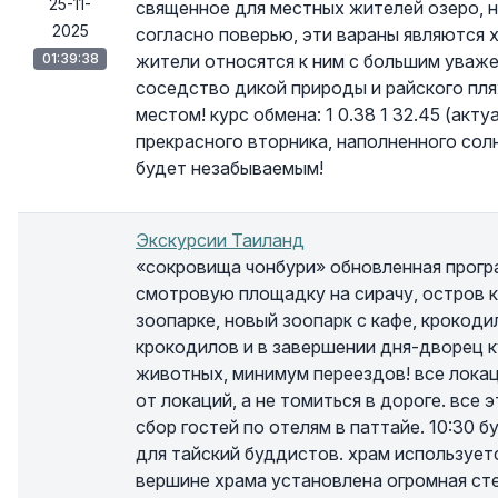
25-11-
священное для местных жителей озеро, н
2025
согласно поверью, эти вараны являются 
01:39:38
жители относятся к ним с большим уважен
соседство дикой природы и райского пл
местом! курс обмена: 1 0.38 1 32.45 (акт
прекрасного вторника, наполненного солн
будет незабываемым!
Экскурсии Таиланд
«сокровища чонбури» обновленная програ
смотровую площадку на сирачу, остров ко
зоопарке, новый зоопарк с кафе, крокод
крокодилов и в завершении дня-дворец к
животных, минимум переездов! все локац
от локаций, а не томиться в дороге. все 
сбор гостей по отелям в паттайе. 10:30 
для тайский буддистов. храм использует
вершине храма установлена огромная сте