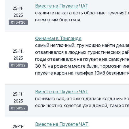
Вместе на Пхукете ЧАТ
25-11-
скажите на ката есть обратные течения? е
2025
всем этим бороться
01:54:26
Финансы в Таиланде
самый неглючный. тру можно найти дешев
25-11-
отваливался в людных туристических рай
2025
годы отваливался на пхукете на самсунге
01:56:32
30 % на ровном месте были, тормозил ин
пхукете карон на тарифах 10мб безлимит
Вместе на Пхукете ЧАТ
25-11-
понимаю вас, я тоже сдалась когда мы во
2025
если честно хочется уже домой, там хот
01:59:52
Вместе на Пхукете ЧАТ
25-11-