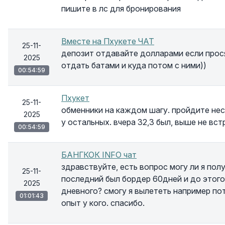
пишите в лс для бронирования
Вместе на Пхукете ЧАТ
25-11-
депозит отдавайте долларами если прося
2025
отдать батами и куда потом с ними))
00:54:59
Пхукет
25-11-
обменники на каждом шагу. пройдите неск
2025
у остальных. вчера 32,3 был, выше не вст
00:54:59
БАНГКОК INFO чат
здравствуйте, есть вопрос могу ли я по
25-11-
последний был бордер 60дней и до этого 
2025
дневного? смогу я вылететь например пот
01:01:43
опыт у кого. спасибо.