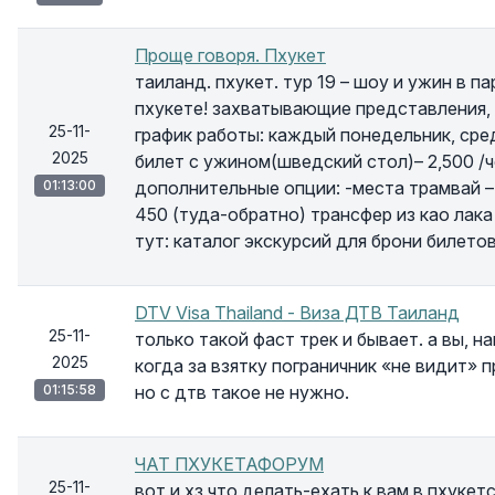
Проще говоря. Пхукет
таиланд. пхукет. тур 19 – шоу и ужин в п
пхукете! захватывающие представления,
25-11-
график работы: каждый понедельник, сред
2025
билет с ужином(шведский стол)– 2,500 /ч
01:13:00
дополнительные опции: -места трамвай – 
450 (туда-обратно) трансфер из као лака
тут: каталог экскурсий для брони билето
DTV Visa Thailand - Виза ДТВ Таиланд
25-11-
только такой фаст трек и бывает. а вы, 
2025
когда за взятку пограничник «не видит»
01:15:58
но с дтв такое не нужно.
ЧАТ ПХУКЕТАФОРУМ
25-11-
вот и хз что делать-ехать к вам в пхукет