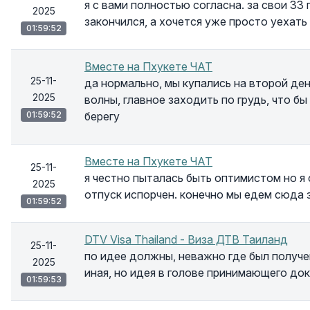
я с вами полностью согласна. за свои 33
2025
закончился, а хочется уже просто уехат
01:59:52
Вместе на Пхукете ЧАТ
25-11-
да нормально, мы купались на второй ден
2025
волны, главное заходить по грудь, что б
01:59:52
берегу
Вместе на Пхукете ЧАТ
25-11-
я честно пыталась быть оптимистом но я
2025
отпуск испорчен. конечно мы едем сюда з
01:59:52
DTV Visa Thailand - Виза ДТВ Таиланд
25-11-
по идее должны, неважно где был получе
2025
иная, но идея в голове принимающего до
01:59:53