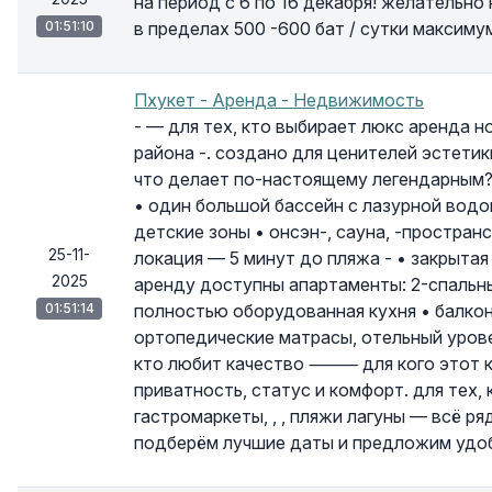
на период с 6 по 16 декабря! желательн
01:51:10
в пределах 500 -600 бат / сутки максиму
Пхукет - Аренда - Недвижимость
- — для тех, кто выбирает люкс аренда 
района -. создано для ценителей эстет
что делает по-настоящему легендарным?
• один большой бассейн с лазурной водо
детские зоны • онсэн-, сауна, -пространс
25-11-
локация — 5 минут до пляжа - • закрыт
2025
аренду доступны апартаменты: 2-спальн
01:51:14
полностью оборудованная кухня • балкон 
ортопедические матрасы, отельный уровен
кто любит качество ⸻ для кого этот ко
приватность, статус и комфорт. для тех, 
гастромаркеты, , , пляжи лагуны — всё
подберём лучшие даты и предложим удобн