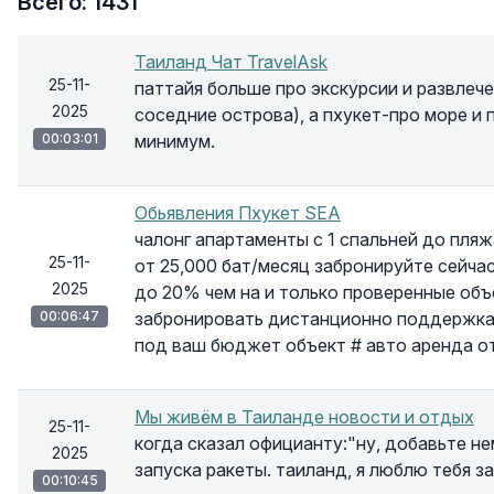
Всего: 1431
Таиланд Чат TravelAsk
25-11-
паттайя больше про экскурсии и развлеч
2025
соседние острова), а пхукет-про море и
00:03:01
минимум.
Обьявления Пхукет SEA
чалонг апартаменты с 1 спальней до пляж
25-11-
от 25,000 бат/месяц забронируйте сейча
2025
до 20% чем на и только проверенные об
00:06:47
забронировать дистанционно поддержка 
под ваш бюджет объект # авто аренда о
Мы живём в Таиланде новости и отдых
25-11-
когда сказал официанту:"ну, добавьте не
2025
запуска ракеты. таиланд, я люблю тебя 
00:10:45