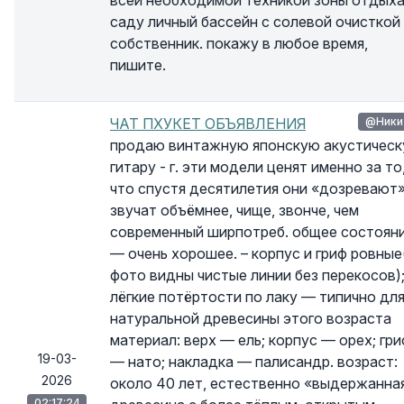
всей необходимой техникой зоны отдыха
саду личный бассейн с солевой очисткой
собственник. покажу в любое время,
пишите.
ЧАТ ПХУКЕТ ОБЪЯВЛЕНИЯ
@Ники
продаю винтажную японскую акустичес
гитару - г. эти модели ценят именно за то
что спустя десятилетия они «дозревают»
звучат объёмнее, чище, звонче, чем
современный ширпотреб. общее состоян
— очень хорошее. – корпус и гриф ровные
фото видны чистые линии без перекосов);
лёгкие потёртости по лаку — типично дл
натуральной древесины этого возраста
материал: верх — ель; корпус — орех; гри
19-03-
— нато; накладка — палисандр. возраст:
2026
около 40 лет, естественно «выдержанна
02:17:24