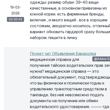
одежды: размер обуви: 39–40 вещи
19-03-
качественные, в основном привезены из
2026
южной кореи. есть фирменные бренды,
02:30:43
включая , и много вещей . все в хорошем
состоянии, аккуратно носилось. отличны
вариант обновить гардероб сразу больш
набором. пишите в личку
Пхукет чат Объявления Барахолка
медицинская справка для
@Алёна S
получения тайских водительских прав за
нужна? медицинская справка — это
обязательный документ, подтверждающи
что вы физически и психически годны к
управлению транспортным средством в
таиланде. без неё невозможно подать
документы на получение или обмен
водительского удостоверения. ⸻ где