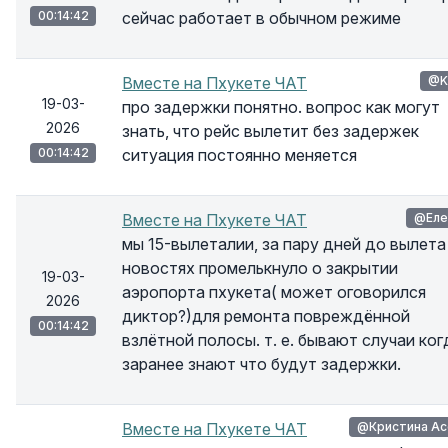
00:14:42
сейчас работает в обычном режиме
Вместе на Пхукете ЧАТ
@K
19-03-
про задержки понятно. вопрос как могут
2026
знать, что рейс вылетит без задержек
00:14:42
ситуация постоянно меняется
Вместе на Пхукете ЧАТ
@Еле
мы 15-вылеталии, за пару дней до вылета
новостях промелькнуло о закрытии
19-03-
аэропорта пхукета( может оговорился
2026
диктор?)для ремонта повреждённой
00:14:42
взлётной полосы. т. е. бывают случаи ког
заранее знают что будут задержки.
Вместе на Пхукете ЧАТ
@Кристина Ас