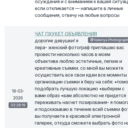
осуждения и с вниманием к вашей ситуац
если откликается — напишите в личные
сообщения, отвечу на любые вопросы
ЧАТ ПХУКЕТ ОБЪЯВЛЕНИЯ
дорогие девушки! я
@Valeriya Photograp
лера- женский фотограф приглашаю вас
провести несколько часов в моем
объективе люблю эстетичные, легкие и
креативные съемки. со мной вы можете
осуществить все свои идеи все моменты
организации съемки я беру на себя: •помо
подобрать лучшую локацию •выберем с
19-03-
вами образ •вам абсолютно не придется
2026
переживать насчет позирования- я помо
02:29:19
и подсказываю в течение всей съемки фо
вы получаете в красивой электронной
галерее, откуда сможете выбрать фото н