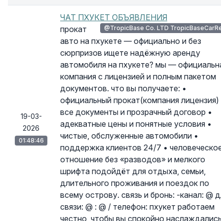
ЧАТ ПХУКЕТ ОБЪЯВЛЕНИЯ
прокат
@TropicBase Co. LTD TropicBaseCarR
авто на пхукете — официально и без
сюрпризов ищете надёжную аренду
автомобиля на пхукете? мы — официальн
компания с лицензией и полным пакетом
документов. что вы получаете: •
официальный прокат(компания лицензия)
все документы и прозрачный договор •
19-03-
адекватные цены и понятные условия •
2026
чистые, обслуженные автомобили •
01:48:46
поддержка клиентов 24/7 • человеческо
отношение без «разводов» и мелкого
шрифта подойдёт для отдыха, семьи,
длительного проживания и поездок по
всему острову. связь и бронь: -канал: @ 
связи: @ : @ / телефон: пхукет работаем
честно, чтобы вы спокойно наслаждалис