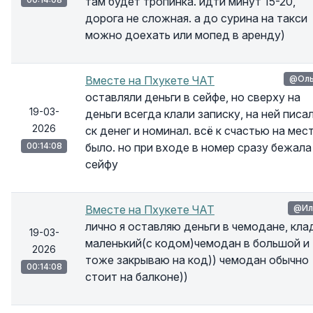
там будет тропинка. идти минут 15-20,
дорога не сложная. а до сурина на такси
можно доехать или мопед в аренду)
Вместе на Пхукете ЧАТ
@Оль
оставляли деньги в сейфе, но сверху на
19-03-
деньги всегда клали записку, на ней писа
2026
ск денег и номинал. всё к счастью на мес
00:14:08
было. но при входе в номер сразу бежала
сейфу
Вместе на Пхукете ЧАТ
@Ил
лично я оставляю деньги в чемодане, кла
19-03-
маленький(с кодом)чемодан в большой и
2026
тоже закрываю на код)) чемодан обычно
00:14:08
стоит на балконе))