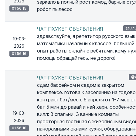
2026
зеркало в полный рост комод барные сту
01:56:15
робот пылесос
ЧАТ ПХУКЕТ ОБЪЯВЛЕНИЯ
@Оль
здравствуйте, я репетитор русского язык
19-03-
математики начальных классов, большой
2026
опыт работы онлайн с ребятами. кому ну
01:56:16
помощь обращайтесь. не дорого!
ЧАТ ПХУКЕТ ОБЪЯВЛЕНИЯ
@
сдам бассейном и садом в закрытом
комплексе. готова к заселению на годово
контракт бат/мес с 5 апреля от 1-7 мес о
бат 5 мин до равай и най харн. особеннос
19-03-
вилл: 3 спальни, 3 ванные комнаты
2026
просторная гостиная с живописным видо
01:56:18
панорамными окнами кухня, оборудованн