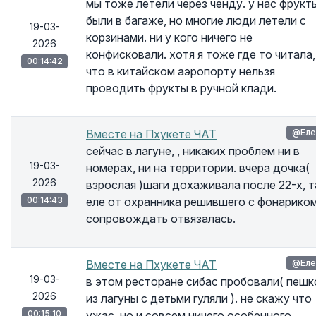
мы тоже летели через ченду. у нас фрукт
были в багаже, но многие люди летели с
19-03-
корзинами. ни у кого ничего не
2026
конфисковали. хотя я тоже где то читала,
00:14:42
что в китайском аэропорту нельзя
проводить фрукты в ручной клади.
Вместе на Пхукете ЧАТ
@Еле
сейчас в лагуне, , никаких проблем ни в
19-03-
номерах, ни на территории. вчера дочка(
2026
взрослая )шаги дохаживала после 22-х, т
00:14:43
еле от охранника решившего с фонарико
сопровождать отвязалась.
Вместе на Пхукете ЧАТ
@Еле
19-03-
в этом ресторане сибас пробовали( пеш
2026
из лагуны с детьми гуляли ). не скажу что
00:15:10
ужас, но и совсем ничего особенного.