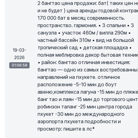
2 бангтао цена продажи: бат( таких цен н
и не будет ) цена аренды годовой контрак
170 000 бат в месяц современность.
пространство. гармония. • 3 спальни • 3
санузла • участок 460м / вилла 290м •
частный бассейн 310м • вид на большой
тропический сад • детская площадка •
19-03-
полная меблировка декор бытовая техни
2026
• район: бангтао отличная инвестиция:
01:06:58
бангтао — одно из самых востребованны
направлений на пхукете. отличное
расположение -5-10 мин до боут
авеню,комплекса лагуна -15 мин до пляж
банг тао и лаян -15 мин до торгового цен
робинзон таланг -25 мин центра города
пхукет -30 мин до международного
аэропорта пхукета подробности и
просмотр: пишите в лс*