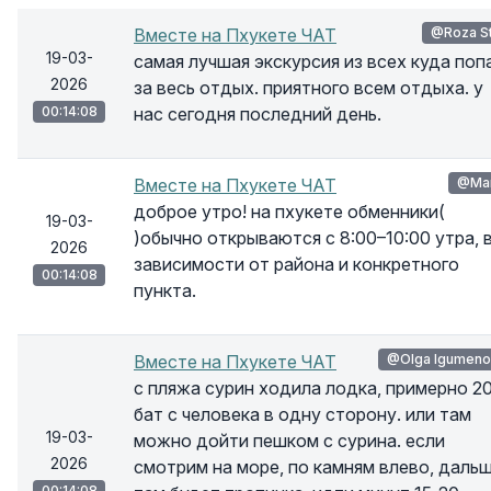
Вместе на Пхукете ЧАТ
@Roza S
19-03-
самая лучшая экскурсия из всех куда поп
2026
за весь отдых. приятного всем отдыха. у
00:14:08
нас сегодня последний день.
Вместе на Пхукете ЧАТ
@Mar
доброе утро! на пхукете обменники(
19-03-
)обычно открываются с 8:00–10:00 утра, 
2026
зависимости от района и конкретного
00:14:08
пункта.
Вместе на Пхукете ЧАТ
@Olga Igumeno
с пляжа сурин ходила лодка, примерно 2
бат с человека в одну сторону. или там
19-03-
можно дойти пешком с сурина. если
2026
смотрим на море, по камням влево, даль
00:14:08