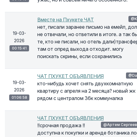
Вместе на Пхукете ЧАТ
@K
нет, писали заранее письмо на емейл, дол
19-03-
не отвечали, но ответили в итоге. а так б
2026
те, кто не писали, но отель дали)трансфе
00:15:41
там от опред выхода отходит. могу
поискать скрины, если сохранились
ЧАТ ПХУКЕТ ОБЪЯВЛЕНИЯ
@Da
19-03-
кто-нибудь хочет снять двухкомнатную
2026
квартиру с апреля на 2 месяца? новый жк
01:06:58
рядом с централом 36к коммуналка
ЧАТ ПХУКЕТ ОБЪЯВЛЕНИЯ
‼срочная продажа ‼
@Артем Сергеев
доступна к покупки и аренде ботаника л