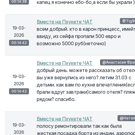
00:14:38
капец я конечно ебо-бо,а если бы украли )
Вместе на Пхукете ЧАТ
@Tig9
19-03-
всем добрый. кто в карон принцесс, имей
2026
ввиду, из сейфа пропали 500 евро и
00:14:42
возможно 5000 руб(неточно)
Вместе на Пхукете ЧАТ
@Анастасия Фра
добрый день. можете рассказать об отел
19-03-
вы уже вернулись из него? летим 31.03 с
2026
детьми. как вам по кухне впечатления(ес
00:14:42
брали вдруг завтраки)самого отеля? пля
рядом? спасибо.
Вместе на Пхукете ЧАТ
@Натал
19-03-
полосу ремонтировали так как была
2026
жесткая посадка борта из индии. аэропо