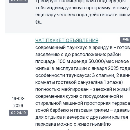
тренирую онлайн/оффлайн подберу для
тебя индивидуальную программу. возьму
ещё пару человек пора действовать пиш
@_
ЧАТ ПХУКЕТ ОБЪЯВЛЕНИЯ
@Rr
современный таунхаус в аренду в – готов
заселению с до расположение: район
площадь: 100 м аренда:50.000/мес новое
жилье! в эксплуатации с января 2025 год
особенности таунхауса: 3 спальни, 2 ван
комнаты гостевой санузел(на 1 этаже)
полностью меблирован – заезжай и живи!
современная кухня с посудомоечной и
19-03-
стиральной машиной просторная терраса
2026
зоной барбекю и газовым грилем – идеал
02:24:19
для отдыха и вечеров с друзьями крытая
парковка можно с животными(по