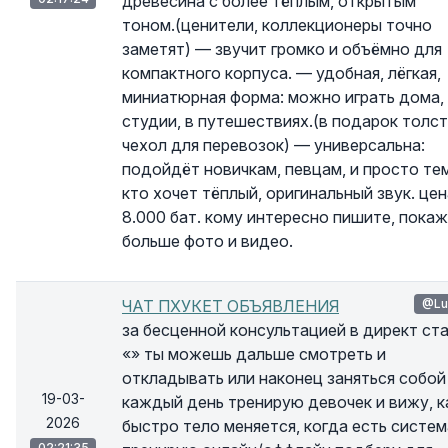
древесина с более тёплым, открытым
тоном.(ценители, коллекционеры точно
заметят) — звучит громко и объёмно для
компактного корпуса. — удобная, лёгкая,
миниатюрная форма: можно играть дома,
студии, в путешествиях.(в подарок толс
чехол для перевозок) — универсальна:
подойдёт новичкам, певцам, и просто тем
кто хочет тёплый, оригинальный звук. цен
8.000 бат. кому интересно пишите, пока
больше фото и видео.
ЧАТ ПХУКЕТ ОБЪЯВЛЕНИЯ
@Lu
за бесценной консультацией в директ ст
«» ты можешь дальше смотреть и
откладывать или наконец заняться собой
19-03-
каждый день тренирую девочек и вижу, к
2026
быстро тело меняется, когда есть систем
02:21:35