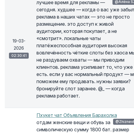
лучшее время для рекламы —
@Алёна S
сегодня. худшее — когда о вас уже забыл
реклама в наших чатах — это не просто
размещение. это доступ к живой
аудитории, которая покупает, а не
«смотрит». локальные чаты
19-03-
платёжеспособная аудитория высокая
2026
вовлечённость чёткие слоты без хаоса м
02:30:41
не раздуваем охваты — мы приводим
клиентов. реклама усиливает то, что уже
есть. если у вас нормальный продукт — 
поможем ему продавать. нужны заявки?
бронируйте слот заранее. @_ — когда
реклама работает.
Пхукет чат Объявления Барахолка
отдам женские вещи и обувь за
@Zhiznev
символическую сумму 1800 бат. размер