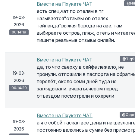
Вместе на Пхукете ЧАТ
@Ил
есть спец.чат по отелям в тг,
19-03-
называется"отзывы об отелях
2026
тайланда"рыжая борода на аве. там
00:14:19
выбираете остров, пляж, отель и читаете
пишите реальные отзывы онлайн.
Вместе на Пхукете ЧАТ
@Tig9
да, то что сверху в сейфе лежало, не
19-03-
тронули. отложили в паспорта на обратн
2026
перелёт, около семи дней туда не
00:14:20
заглядывали. вчера вечером перед
отъездом посмотрели и охерели
Вместе на Пхукете ЧАТ
@Серг
19-03-
а я с собой таскал все деньги на шезлонг
2026
постоянно валялись в сумке без присмотр