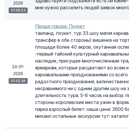
здравствуйте подскажите есть ли какие-
2026
мне нужно расселить людей заявок много
01:39:23
Проще говоря. Пхукет
таиланд. пхукет. тур 33 шоу магия карна
трансфер в обе стороны) вишенка на тор
площади более 40 акров, окутанная осл
-первый тайский культурный карнавальны
наследие, присущее многочисленным тра
24-01-
ярмаркам, которые расцветают во всем 
2026
карнавальными празднованиями со всего
01:42:36
радостного празднования, величественно
несравнимого ни с одним другим шоу на 
длительность тура: 5-6 часов на выбор: п
стороны королевские места ужин в форм
парка взрослый билет: наша цена: 2600 ба
михаил остальные экскурсии тут: катало