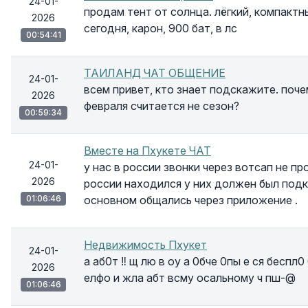
24-01-
продам тент от солнца. лёгкий, компактн
2026
сегодня, карон, 900 бат, в лс
00:54:41
ТАИЛАНД ЧАТ ОБЩЕНИЕ
24-01-
всем привет, кто знает подскажите. поче
2026
февраля считается не сезон?
00:59:34
Вместе на Пхукете ЧАТ
24-01-
у нас в россии звонки через вотсап не пр
2026
россии находился у них должен был подк
01:06:46
основном общались через приложение .
Недвижимость Пхукет
24-01-
а аб0т ‼ щ лю в оу а 0бче 0пы е ся беспл0 
2026
елфо и жла абт всму осальному ч пш-@
01:06:46