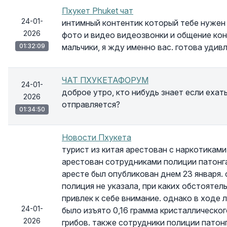
Пхукет Phuket чат
24-01-
интимный контентик который тебе нужен 
2026
фото и видео видеозвонки и общение ко
01:32:09
мальчики, я жду именно вас. готова удивл
ЧАТ ПХУКЕТАФОРУМ
24-01-
доброе утро, кто нибудь знает если ехат
2026
отправляется?
01:34:50
Новости Пхукета
турист из китая арестован с наркотикам
арестован сотрудниками полиции патонга
аресте был опубликован днем 23 января.
полиция не указала, при каких обстоятел
привлек к себе внимание. однако в ходе 
24-01-
было изъято 0,16 грамма кристаллическо
2026
грибов. также сотрудники полиции патон