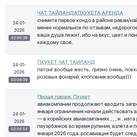
ЧАТ ТАЙЛАНДАПХУКЕТА АРЕНДА
снимите первое кондо в районе раваи/най
24-01-
менее нормальное по отзывам, недорогое.
2026
ваша душа лежит. ибо на вкус, цвет и п
02:00:38
каждому своё.
ПХУКЕТ ЧАТ ТАИЛАНД
24-01-
патонг вообще жесть.. грязно очень, поех
2026
розовых фонарей, клоповник вообще)))
02:04:39
Проще говоря. Пхукет
авиакомпании продолжают вводить запрет
января ограничения начали действовать в гр
24-01-
— в корейских авиакомпаниях , , , и . иа
2026
пауэрбанков во время руления, взлёта и п
02:04:54
января 2026 года. росавиация будет сле