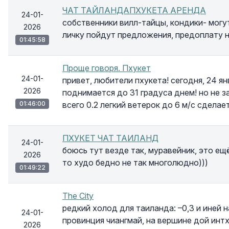
ЧАТ ТАЙЛАНДАПХУКЕТА АРЕНДА
24-01-
собственники вилл-тайцы, кондики- могут 
2026
личку пойдут предложения, предоплату 
01:45:58
Проще говоря. Пхукет
24-01-
привет, любители пхукета! сегодня, 24 ян
2026
поднимается до 31 градуса днем! но не 
01:46:00
всего 0.2 легкий ветерок до 6 м/с сдела
ПХУКЕТ ЧАТ ТАИЛАНД
24-01-
боюсь тут везде так, муравейник, это ещё
2026
то худо бедно не так многолюдно)))
01:49:22
The City
редкий холод для таиланда: –0,3 и иней н
24-01-
провинция чиангмай, на вершине дой ин
2026