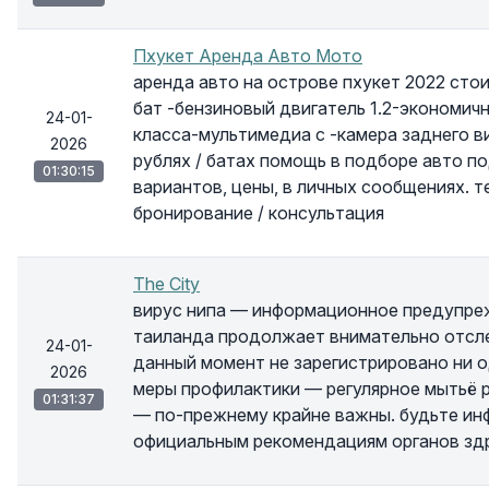
Пхукет Аренда Авто Мото
аренда авто на острове пхукет 2022 сто
бат -бензиновый двигатель 1.2-экономич
24-01-
класса-мультимедиа с -камера заднего в
2026
рублях / батах помощь в подборе авто п
01:30:15
вариантов, цены, в личных сообщениях. 
бронирование / консультация
The City
вирус нипа — информационное предупре
таиланда продолжает внимательно отсле
24-01-
данный момент не зарегистрировано ни о
2026
меры профилактики — регулярное мытьё р
01:31:37
— по-прежнему крайне важны. будьте инф
официальным рекомендациям органов зд