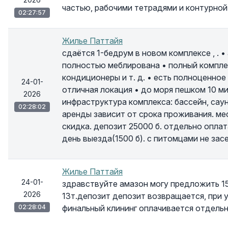
частью, рабочими тетрадями и контурной 
02:27:57
Жилье Паттайя
сдаётся 1-бедрум в новом комплексе , . •
полностью меблирована • полный комплект
кондиционеры и т. д. • есть полноценное
24-01-
отличная локация • до моря пешком 10 ми
2026
инфраструктура комплекса: бассейн, саун
02:28:02
аренды зависит от срока проживания. ме
скидка. депозит 25000 б. отдельно оплат
день выезда(1500 б). с питомцами не зас
Жилье Паттайя
24-01-
здравствуйте амазон могу предложить 15т
2026
13т.депозит депозит возвращается, при у
02:28:04
финальный клининг оплачивается отдель