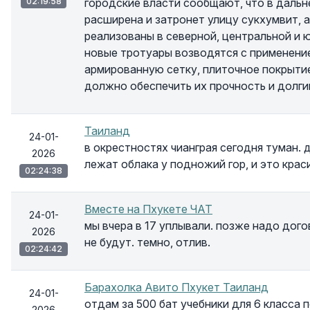
02:19:58
городские власти сообщают, что в даль
расширена и затронет улицу сукхумвит, 
реализованы в северной, центральной и 
новые тротуары возводятся с применени
армированную сетку, плиточное покрытие 
должно обеспечить их прочность и долги
Таиланд
24-01-
в окрестностях чианграя сегодня туман.
2026
лежат облака у подножий гор, и это краси
02:24:38
Вместе на Пхукете ЧАТ
24-01-
мы вчера в 17 уплывали. позже надо дого
2026
не будут. темно, отлив.
02:24:42
Барахолка Авито Пхукет Таиланд
24-01-
отдам за 500 бат учебники для 6 класса п
2026