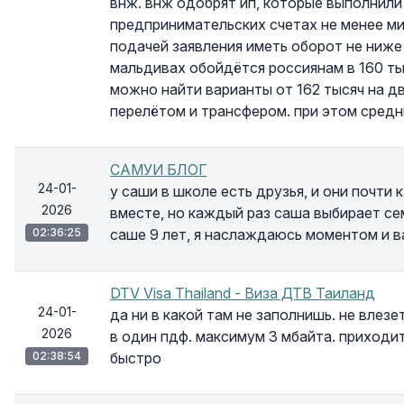
внж. внж одобрят ип, которые выполнили 
предпринимательских счетах не менее ми
подачей заявления иметь оборот не ниж
мальдивах обойдётся россиянам в 160 ты
можно найти варианты от 162 тысяч на д
перелётом и трансфером. при этом средн
САМУИ БЛОГ
24-01-
у саши в школе есть друзья, и они почт
2026
вместе, но каждый раз саша выбирает се
02:36:25
саше 9 лет, я наслаждаюсь моментом и в
DTV Visa Thailand - Виза ДТВ Таиланд
24-01-
да ни в какой там не заполнишь. не влез
2026
в один пдф. максимум 3 мбайта. приходи
02:38:54
быстро