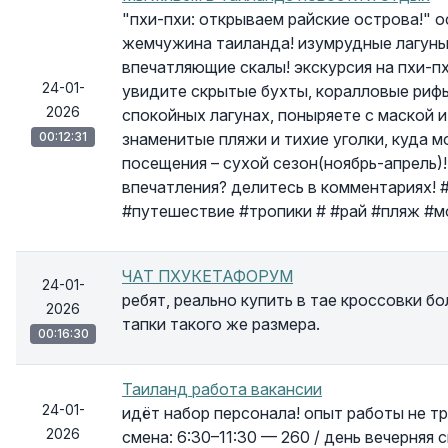
"пхи-пхи: открываем райские острова!" о
жемчужина таиланда! изумрудные лагуны,
впечатляющие скалы! экскурсия на пхи-пх
24-01-
увидите скрытые бухты, коралловые рифы 
2026
спокойных лагунах, поныряете с маской 
00:12:31
знаменитые пляжи и тихие уголки, куда м
посещения – сухой сезон(ноябрь-апрель)!
впечатления? делитесь в комментариях! 
#путешествие #тропики # #рай #пляж #мо
ЧАТ ПХУКЕТАФОРУМ
24-01-
ребят, реально купить в тае кроссовки бо
2026
тапки такого же размера.
00:16:30
Таиланд работа вакансии
24-01-
идёт набор персонала! опыт работы не т
2026
смена: 6:30–11:30 — 260 / день вечерняя 