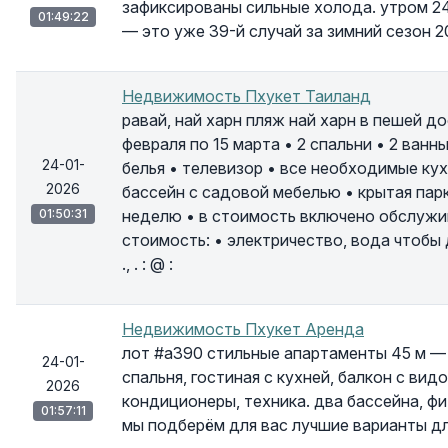
зафиксированы сильные холода. утром 24
01:49:22
— это уже 39-й случай за зимний сезон 2
Недвижимость Пхукет Таиланд
равай, най харн пляж най харн в пешей д
февраля по 15 марта • 2 спальни • 2 ван
24-01-
белья • телевизор • все необходимые ку
2026
бассейн с садовой мебелью • крытая парк
01:50:31
неделю • в стоимость включено обслужив
стоимость: • электричество, вода чтобы
., . : @ :
Недвижимость Пхукет Аренда
лот #а390 стильные апартаменты 45 м —
24-01-
спальня, гостиная с кухней, балкон с вид
2026
кондиционеры, техника. два бассейна, фитн
01:57:11
мы подберём для вас лучшие варианты д