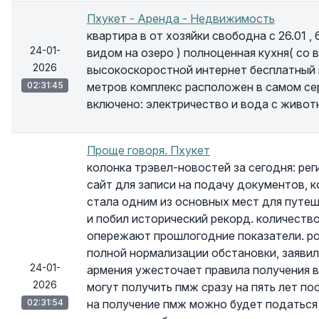
Пхукет - Аренда - Недвижимость
квартира в от хозяйки свободна с 26.01 ,
24-01-
видом на озеро ) полноценная кухня( со
2026
высокоскоростной интернет бесплатный п
02:31:45
метров комплекс расположен в самом се
включено: электричество и вода с живот
Проще говоря. Пхукет
колонка трэвел-новостей за сегодня: ре
сайт для записи на подачу документов, к
стала одним из основных мест для путеш
и побил исторический рекорд. количество
опережают прошлогодние показатели. ро
полной нормализации обстановки, заявил
24-01-
армения ужесточает правила получения в
2026
могут получить пмж сразу на пять лет по
02:31:54
на получение пмж можно будет податься 