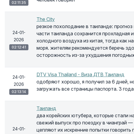
02:11:35
The City
резкое похолодание в таиланде: прогноз
24-01-
части таиланда сохранится прохладная и
2026
холодного воздуха из китая, тогда как 
02:12:41
моря. жителям рекомендуется беречь зд
осторожность из-за ухудшения погодных
DTV Visa Thailand - Виза ДТВ Таиланд
24-01-
одобряют хорошо, я получил за 6 дней, н
2026
загружать все страницы паспорта. 3 года
02:13:14
Таиланд
два корейских ютубера, которые стали 
свежий выпуск про поездку в чианграй — 
24-01-
цепляют их искренние попытки говорить п