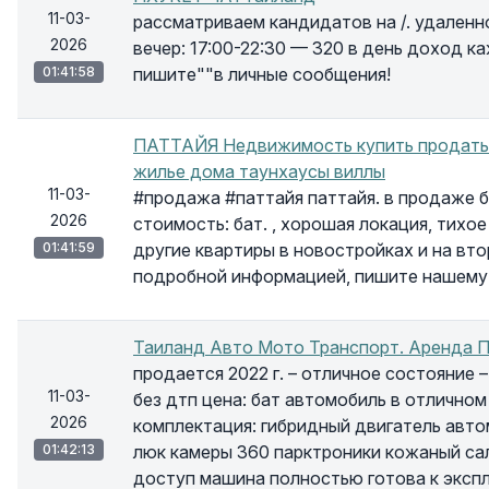
11-03-
рассматриваем кандидатов на /. удаленно,
2026
вечер: 17:00-22:30 — 320 в день доход к
01:41:58
пишите""в личные сообщения!
ПАТТАЙЯ Недвижимость купить продать 
жилье дома таунхаусы виллы
11-03-
#продажа #паттайя паттайя. в продаже бо
2026
стоимость: бат. , хорошая локация, тихо
01:41:59
другие квартиры в новостройках и на втор
подробной информацией, пишите нашему
Таиланд Авто Мото Транспорт. Аренда 
продается 2022 г. – отличное состояние –
11-03-
без дтп цена: бат автомобиль в отличном
2026
комплектация: гибридный двигатель авто
01:42:13
люк камеры 360 парктроники кожаный са
доступ машина полностью готова к экспл