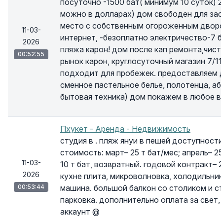
посуточно -1500 бат( минимум 10 суток) 
можно в долларах) дом свободен для зас
место с собственным огороженным дворо
11-03-
интернет, -безоплатно электричество-7 ба
2026
пляжа карон! дом после кап ремонта,чист
00:52:55
рынок карон, круглосуточный магазин 7/1
подходит для пробежек. предоставляем д
сменное пастельное белье, полотенца, аб
бытовая техника) дом покажем в любое в
Пхукет - Аренда - Недвижимость
студия в . пляж януи в пешей доступнос
стоимость: март– 25 т бат/мес; апрель– 2
11-03-
10 т бат, возвратный. годовой контракт– 
2026
кухне плита, микроволновка, холодильник
00:53:44
машина. большой балкон со столиком и ст
парковка. дополнительно оплата за свет, 
аккаунт @