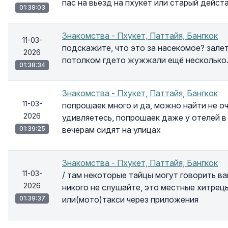
пас на вьезд на пхукет или старый дейст
01:38:03
Знакомства - Пхукет, Паттайя, Бангкок
11-03-
подскажите, что это за насекомое? залет
2026
потолком гдето жужжали ещё несколько. 
01:38:34
Знакомства - Пхукет, Паттайя, Бангкок
11-03-
попрошаек много и да, можно найти не оч
2026
удивляетесь, попрошаек даже у отелей в 
01:39:25
вечерам сидят на улицах
Знакомства - Пхукет, Паттайя, Бангкок
11-03-
/ там некоторые тайцы могут говорить ва
2026
никого не слушайте, это местные хитре
01:39:37
или(мото)такси через приложения