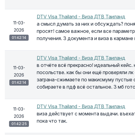
DTV Visa Thailand - Виза ДТВ Таиланд
11-03-
а смысл думать за них и обсуждать? понят
2026
просят! самое важное, если все парамет
01:42:14
получения. 3 документа и виза в кармане 
DTV Visa Thailand - Виза ДТВ Таиланд
в отчёте всё прекрасно! идеальный кейс.
11-03-
посольстве. как бы они ещё проверяли лк
2026
заграна-сжимаете по макисмуму пустые ст
01:42:14
собираете в пдф всё остальное. 3 мб го
DTV Visa Thailand - Виза ДТВ Таиланд
11-03-
виза действует с момента выдачи. въехать
2026
пока что так.
01:42:25