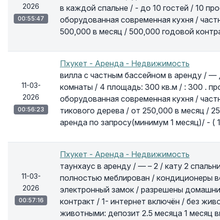
2026
в каждой спальне / - до 10 гостей / 10 п
00:55:47
оборудованная современная кухня / частный
500,000 в месяц / 500,000 годовой контра
Пхукет - Аренда - Недвижимость
вилла с частным бассейном в аренду / — , 
11-03-
комнаты / 4 площадь: 300 кв.м / : 300 . п
2026
оборудованная современная кухня / частны
00:56:23
тикового дерева / от 250,000 в месяц / 2
аренда по запросу(минимум 1 месяц)/ - ( 1
Пхукет - Аренда - Недвижимость
таунхаус в аренду / — – 2 / кату 2 спальни
11-03-
полностью меблирован / кондиционеры во 
2026
электронный замок / разрешены домашние
00:57:16
контракт / 1- интернет включён / без живо
животными: депозит 2.5 месяца 1 месяц впе