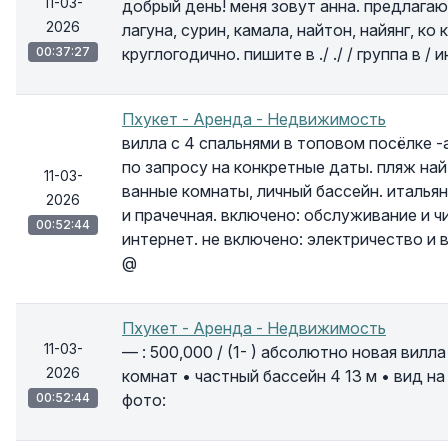
11-03-
добрый день! меня зовут анна. предлагаю 
2026
лагуна, сурин, камала, найтон, найянг, ко
00:37:27
круглогодично. пишите в ./ ./ / группа в / 
Пхукет - Аренда - Недвижимость
вилла с 4 спальнями в топовом посёлке -
по запросу на конкретные даты. пляж най
11-03-
ванные комнаты, личный бассейн. италья
2026
и прачечная. включено: обслуживание и ч
00:52:44
интернет. не включено: электричество и 
@
Пхукет - Аренда - Недвижимость
11-03-
— : 500,000 / (1- ) абсолютно новая вилл
2026
комнат • частный бассейн 4 13 м • вид н
00:52:44
фото: