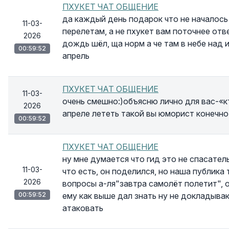
ПХУКЕТ ЧАТ ОБЩЕНИЕ
да каждый день подарок что не началось 
11-03-
перелетам, а не пхукет вам поточнее отве
2026
дождь шёл, ща норм а че там в небе над 
00:59:52
апрель
ПХУКЕТ ЧАТ ОБЩЕНИЕ
11-03-
очень смешно:)объясню лично для вас-«к
2026
апреле лететь такой вы юморист конечно
00:59:52
ПХУКЕТ ЧАТ ОБЩЕНИЕ
ну мне думается что гид это не спасател
11-03-
что есть, он поделился, но наша публика 
2026
вопросы а-ля"завтра самолёт полетит", о
00:59:52
ему как выше дал знать ну не докладываю
атаковать