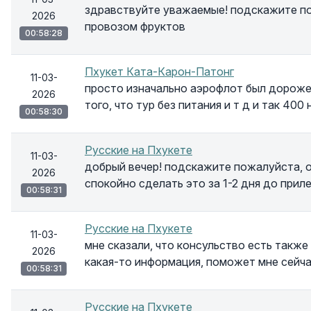
здравствуйте уважаемые! подскажите пожа
2026
провозом фруктов
00:58:28
Пхукет Ката-Карон-Патонг
11-03-
просто изначально аэрофлот был дороже 
2026
того, что тур без питания и т д и так 400
00:58:30
Русские на Пхукете
11-03-
добрый вечер! подскажите пожалуйста, о
2026
спокойно сделать это за 1-2 дня до прил
00:58:31
Русские на Пхукете
11-03-
мне сказали, что консульство есть также 
2026
какая-то информация, поможет мне сейча
00:58:31
Русские на Пхукете