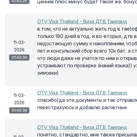
01:42:26
ценник плюс минус будет такой же. бону
DTV Visa Thailand - Виза ДТВ Таиланд
в том, что не актуально жить год в тае)
только 180 дней в год. и во-вторых, дтв
11-03-
недостающую сумму к накоплениям, чтобы
2026
лет и консульский сбор всего 10к бат. а 
01:42:36
что люди даже не учатся по ним и откры
устраивают по проверке знаний языка)) у
зимовки)
DTV Visa Thailand - Виза ДТВ Таиланд
11-03-
спасибо)да эти документы и так отправле
2026
перестрахуюсь и добавлю расчетные
01:42:36
DTV Visa Thailand - Виза ДТВ Таиланд
понятно, стандартно, мне также присылал