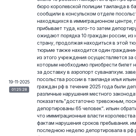
бюро королевской полиции таиланда в ба
сообщили в консульском отделе посольст
находящихся в иммиграционном центре, п
прибывает туда, кого-то затем депортир
ожидают порядка 10 граждан россии, из 
страну, продолжая находиться в этой т
тюрьме также находится один гражданин
из этого учреждения осуществляется за с
которым необходимо приобрести билет н
за доставку в аэропорт суванапхум. за
посольства россии в таиланде илья ильин
19-11-2025
граждан рф в течение 2025 года были де
01:25:28
различные нарушения местного законодат
показатель"достаточно тревожным, поско
депортированы 65 человек". ильин обрат
что иммиграционные власти королевства 
фактам нарушения сроков пребывания. и
последнюю неделю депортировала в рф р