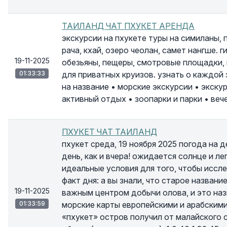
ТАИЛАНД ЧАТ ПХУКЕТ АРЕНДА
экскурсии на пхукете туры на симиланы, п
рача, кхай, озеро чеолан, самет нангше. г
19-11-2025
обезьяны, пещеры, смотровые площадки, 
01:33:33
для приватных круизов. узнать о каждой
на название • морские экскурсии • экскур
активный отдых • зоопарки и парки • веч
ПХУКЕТ ЧАТ ТАИЛАНД
пхукет среда, 19 ноября 2025 погода на 
день, как и вчера! ожидается солнце и ле
идеальные условия для того, чтобы иссле
факт дня: а вы знали, что старое названи
19-11-2025
важным центром добычи олова, и это наз
01:33:59
морские карты европейскими и арабскими
«пхукет» остров получил от малайского с