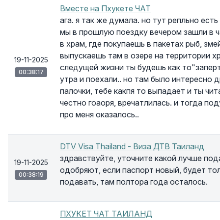
Вместе на Пхукете ЧАТ
ага. я так же думала. но тут репльно есть
мы в прошлую поездку вечером зашли в ч
в храм, где покупаешь в пакетах рыб, змей
выпускаешь там в озере на территории хр
19-11-2025
следущей жизни ты будешь как то"заперт"
00:38:17
утра и поехали.. но там было интересно д
палочки, тебе какпя то выпадает и ты чита
честно гоаоря, вречатлилась. и тогда под
про меня оказалось..
DTV Visa Thailand - Виза ДТВ Таиланд
здравствуйте, уточните какой лучше под
19-11-2025
одобряют, если паспорт новый, будет то
00:38:19
подавать, там полтора года осталось.
ПХУКЕТ ЧАТ ТАИЛАНД