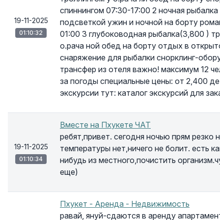
спиннингом 07:30-17:00 2 ночная рыбалка
19-11-2025
подсветкой ужин и ночной на борту рома
01:10:32
01:00 3 глубоководная рыбалка(3,800 ) т
о.рача ной обед на борту отдых в открыт
снаряжение для рыбалки снорклинг-обор
трансфер из отеля важно! максимум 12 че
за погоды специальные цены: от 2,400 д
экскурсии тут: каталог экскурсий для за
Вместе на Пхукете ЧАТ
ребят,привет. сегодня ночью прям резко 
19-11-2025
температуры нет,ничего не болит. есть к
01:10:34
нибудь из местного,почистить организм.ч
еще)
Пхукет - Аренда - Недвижимость
равай, януй-сдаются в аренду апартаменты