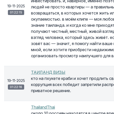
инвестировать. и, наверное, именно поэт
19-11-2025
людей не просто квартиры — а правильны
01:22:15
возвращаться, в которых хочется жить и
окупаемостью. в моём клипе — моя любов
знание таиланда. и когда ко мне приход
получают честный, местный, живой взгляд
взгляд человека, который здесь живёт. е
зовёт вас — значит, я помогу найти ваше
мной, если хотите приобрести недвижимо
организовать просмотр наилучшего для в
ТАИЛАНД ВИЗЫ
кто на пхукете краби и хочет продлить с
19-11-2025
коррупция всех победит запретили расп
01:22:16
приватное решение.
ThailandThai
около 10 россиян находятся в центре в