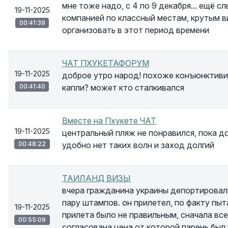
мне тоже надо, с 4 по 9 декабря... ещё 
19-11-2025
компанией по классный местам, крутым в
00:41:39
организовать в этот период времени
ЧАТ ПХУКЕТАФОРУМ
19-11-2025
доброе утро народ! похоже конъюнктиви
00:41:40
капли? может кто сталкивался
Вместе на Пхукете ЧАТ
19-11-2025
центральный пляж не понравился, пока д
00:48:22
удобно нет таких волн и заход долгий
ТАИЛАНД ВИЗЫ
вчера гражданина украины депортировали
пару штампов. он прилетел, по факту пыт
19-11-2025
прилета было не правильным, сначала все
00:55:09
согласована цена от которой парень был 