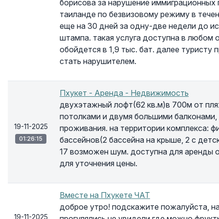
борисова за нарушение иммиграционных п
таиланде по безвизовому режиму в течен
еще на 30 дней за одну-две недели до и
штампа. такая услуга доступна в любом 
обойдется в 1,9 тыс. бат. далее туристу 
стать нарушителем.
Пхукет - Аренда - Недвижимость
двухэтажный лофт(62 кв.м)в 700м от пля
потолками и двумя большими балконами,
19-11-2025
проживания. на территории комплекса: ф
01:26:15
бассейнов(2 бассейна на крыше, 2 с детск
17 возможен шум. доступна для аренды о
для уточнения цены.
Вместе на Пхукете ЧАТ
доброе утро! подскажите пожалуйста, на
19-11-2025
прогулялись не увидели где можно фрукт