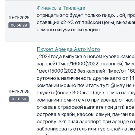
Финансы в Таиланде
отрицать это будет только пидо… ой, пр
19-11-2025
ставящие х2-х3 от тайской цены, выезжа
00:58:28
немного изучить ситуацию
Пхукет Аренда Авто Мото
, 2024года выпуска в новом кузове камер
карплей) 1мес/16000(2022 с карплей) 1ме
1мес/15000(2022 без карплей) 1мес/от 16
суточно в наличии есть другие авто от 
компании можно почитать тут: @ мву не
19-11-2025
пхукете(более 300авто) два офиса на пх
01:01:50
компании(помните что при аренде от час
отказа в страховой выплате при дтп) вс
острова в краби, каосок, самуи, панган 
острову, включая аэропорт при аренде о
забронировать отель или тур онлайн в лю