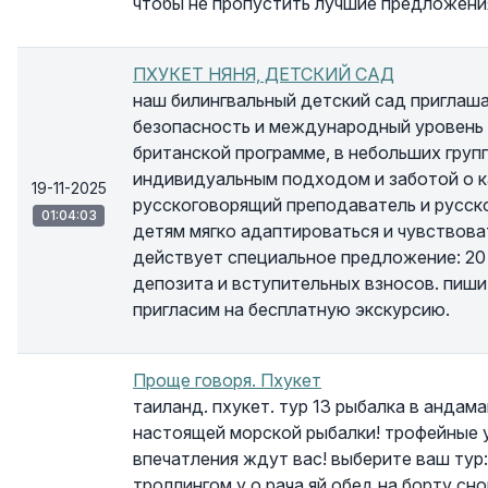
чтобы не пропустить лучшие предложен
ПХУКЕТ НЯНЯ, ДЕТСКИЙ САД
наш билингвальный детский сад приглаша
безопасность и международный уровень 
британской программе, в небольших груп
индивидуальным подходом и заботой о к
19-11-2025
русскоговорящий преподаватель и русск
01:04:03
детям мягко адаптироваться и чувствоват
действует специальное предложение: 20 
депозита и вступительных взносов. пиши
пригласим на бесплатную экскурсию.
Проще говоря. Пхукет
таиланд. пхукет. тур 13 рыбалка в андам
настоящей морской рыбалки! трофейные 
впечатления ждут вас! выберите ваш тур:
троллингом у о.рача яй обед на борту сн