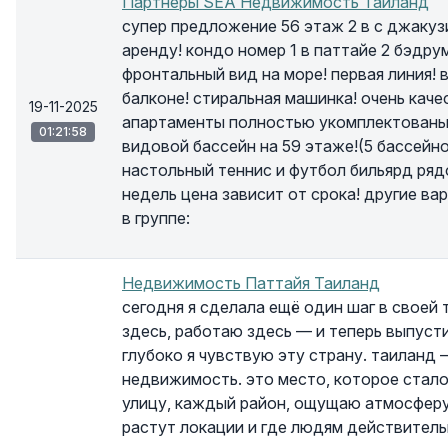
Партнеры SEA Недвижимость Таиланд
супер предложение 56 этаж 2 в с джакузи
аренду! кондо номер 1 в паттайе 2 бэдру
фронтальный вид на море! первая линия!
балконе! стиральная машинка! очень каче
19-11-2025
апартаменты полностью укомплектованы!
01:21:58
видовой бассейн на 59 этаже!(5 бассейн
настольный теннис и футбол бильярд ряд
недель цена зависит от срока! другие в
в группе:
Недвижимость Паттайя Таиланд
сегодня я сделала ещё один шаг в своей 
здесь, работаю здесь — и теперь выпусти
глубоко я чувствую эту страну. таиланд 
недвижимость. это место, которое стал
улицу, каждый район, ощущаю атмосферу,
растут локации и где людям действител