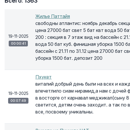
Всего: 1363
Жилье Паттайя
свободны атлантис: ноябрь декабрь секция
цена 27000 бат свет 5 бат квт вода 50 ба
19-11-2025
200 : секция в 7 этаж вид на бассейн с 21.
00:00:41
вода 50 бат куб. финишная уборка 1500 ба
бассейн с 21.11 по 31.12 цена 27000 бат с
уборка 1500 бат. депозит 200
Пхукет
виталий добрый день были на всех и каж
впечетлило сиам нирамид,а нам с дочей 
19-11-2025
в восторге от карнавал меджикал(сыну 8
00:07:49
светится, детям очень заходит. а так по
все, посвоему уникальны.