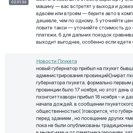
02:01:34
машину — вас встретят у выхода и довез
вдвоём или втроём — берите авто в комп
дешевле, чем по одному. 5 уточняйте цен
ловите такси — уточняйте стоимость до 
платежи. 6 для дальних поездок сравнив
выходит выгоднее, особенно если едете
Новости Пхукета
новый губернатор прибыл на пхукет бывш
администрирования провинций()нират пх
губернатора пхукета. формально первым 
провинции было 17 ноября, но этот день о
пхонгситтхаворн прибыл 18 ноября – и да
начала дождей. в сообщении пхукетского
общественностью( )говорится, что губер
перед зданием , но посещение других «ме
пока не были опубликованы традиционны
в мыанг-мае и от памятника героиням. за