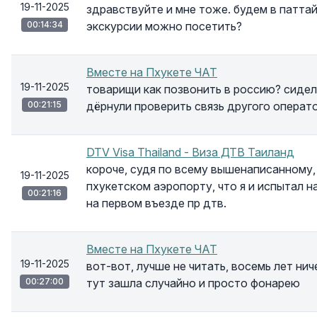
19-11-2025
здравствуйте и мне тоже. будем в паттай
00:14:34
экскурсии можно посетить?
Вместе на Пхукете ЧАТ
19-11-2025
товарищи как позвонить в россию? сидела
00:21:15
дёрнули проверить связь другого операто
DTV Visa Thailand - Виза ДТВ Таиланд
короче, судя по всему вышенаписанному,
19-11-2025
пхукетском аэропорту, что я и испытал н
00:21:16
на первом въезде пр дтв.
Вместе на Пхукете ЧАТ
19-11-2025
вот-вот, лучше не читать, восемь лет ниче
00:27:00
тут зашла случайно и просто фонарею