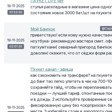
ПХУКЕТ LIFE чат
19-11-2025
стулья раскладные в магазине цена одног
01:53:30
состояние новое 3000 бат/шт на пхукете
Мой Бангкок
@Серг
приветствую! если кому нужно качествен
19-11-2025
ноутбука- рекомендую мастера смит. офи
02:01:30
патхумтхани( северный пригород бангкока
доволен! скажите, что от сёджи форм ра
Пхукет канал - афиша
как сэкономить на трансфере? на пхукет
до банг тао легко улететь в чек на 700–10
сохраняйте гайд, чтобы не переплачивать
поездки — лучший тариф. спонтанные по
и в дождь. 2 используйте проверенные 
фиксированную цену без «сюрпризов». бе
19-11-2025
месте. 3 избегайте стоек в аэропорту он