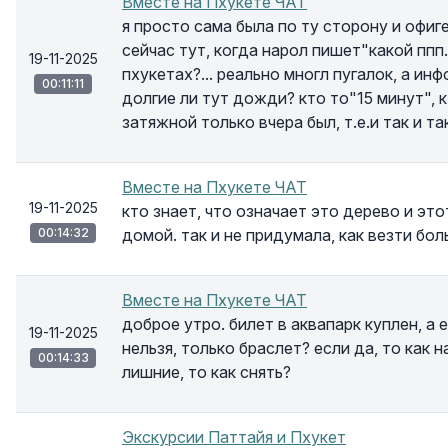
Вместе на Пхукете ЧАТ
я просто сама была по ту сторону и офиге
сейчас тут, когда нарол пишет"какой ппп..
19-11-2025
пхукетах?... реально многл пугалок, а ин
00:11:11
долгие ли тут дожди? кто то"15 минут", кт
затяжной только вчера был, т.е.и так и та
Вместе на Пхукете ЧАТ
19-11-2025
кто знает, что означает это дерево и это
00:14:32
домой. так и не придумала, как везти бо
Вместе на Пхукете ЧАТ
доброе утро. билет в аквапарк куплен, а 
19-11-2025
нельзя, только браслет? если да, то как н
00:14:33
лишние, то как снять?
Экскурсии Паттайя и Пхукет