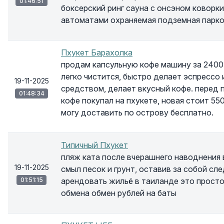
01:46:51
боксерский ринг сауна с онсэном коворки
автоматами охраняемая подземная парк
Пхукет Барахолка
продам капсульную кофе машину за 2400 
легко чистится, быстро делает эспрессо 
19-11-2025
средством, делает вкусный кофе. перед 
01:48:34
кофе покупал на пхукете, новая стоит 55
могу доставить по острову бесплатно.
Типичный Пхукет
пляж ката после вчерашнего наводнения 
19-11-2025
смыл песок и грунт, оставив за собой сл
01:51:15
арендовать жильё в таиланде это прост
обмена обмен рублей на баты