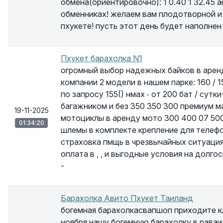
обмена(ориентировочно): 1 0.40 1 32.45 
обменниках! желаем вам плодотворной и
пхукете! пусть этот день будет наполне
Пхукет барахолка N1
огромный выбор надежных байков в аренд
компании 2 модели в нашем парке: 160 / 15
по запросу 155() нмах ⁃ от 200 бат / сут
багажником и без 350 350 300 премиум ма
19-11-2025
мотоциклы в аренду мото 300 400 07 50
01:34:20
шлемы в комплекте крепление для телеф
страховка пмщь в чрезвычайных ситуаци
оплата в , , и выгодные условия на долг
-
Барахолка Авито Пхукет Таиланд
богемная барахолкасвапшоп приходите к
ноября нашу богемную барахолку в раваи 