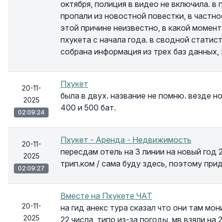
октября, полиция в видео не включила. в
пропали из новостной повестки, в частно
этой причине неизвестно, в какой момен
пхукета с начала года. в сводной статис
собрана информация из трех баз данных, 
Пхукет
20-11-
была в двух. название не помню. везде н
2025
400 и 500 бат.
02:09:24
Пхукет - Аренда - Недвижимость
20-11-
пересдам отель на 3 линии на новый год 20
2025
трип.ком / сама буду здесь, поэтому при
02:09:27
Вместе на Пхукете ЧАТ
20-11-
на гид анекс тура сказал что они там мо
2025
22 числа, типо из-за погоды, мв взяли на 