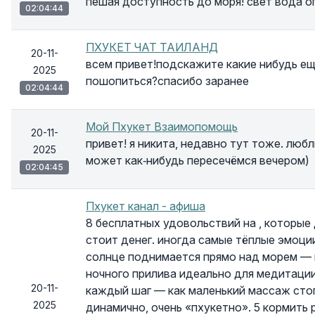
пешая доступность до моря! свет вода о
02:04:44
ПХУКЕТ ЧАТ ТАИЛАНД
20-11-
всем привет!подскажите какие нибудь е
2025
пошопиться?спасибо заранее
02:04:44
Мой Пхукет Взаимопомощь
20-11-
привет! я никита, недавно тут тоже. люб
2025
может как‑нибудь пересечёмся вечером)
02:04:45
Пхукет канал - афиша
8 бесплатных удовольствий на , которые
стоит денег. иногда самые тёплые эмоци
солнце поднимается прямо над морем — и
ночного прилива идеально для медитации 
20-11-
каждый шаг — как маленький массаж стоп
2025
динамично, очень «пхукетно». 5 кормить