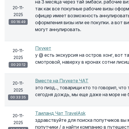
на 3 месяца через тай эмбаси. рабочие в
20-11-
так как все покупные рабочие визы офор
2025
офицер имеет возможность аннулировать
00:16:49
оформления визы или ее покупки. а вот в
могут аннулировать.
Пхукет
20-11-
у @ есть экскурсия на остров хонг, вот 
2025
смотровой, наверху в кронах сотни лиси
00:20:12
Вместе на Пхукете ЧАТ
20-11-
это пизд.., товарищи кто то говорил, чт
2025
сегодня дождь, мы еще даже на море не 
00:33:35
Таиланд Чат TravelAsk
20-11-
здравствуйте для поиска попутчиков вы
2025
попутчики / а найти компанию в путешес