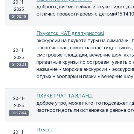
20-11-
доброго дня! мы сейчас в пхукет идет д
2025
отлично провести время с детьми(15,14,10
01:20:19
Пхукетск. ЧАТ для туристов!
экскурсии на пхукете туры на симиланы, пх
озеро чеолан, самет нангше. гидроциклы, 
20-11-
смотровые площадки, вечерние шоу. яхты
2025
приватные круизы по островам. узнать о
01:23:41
название • морские экскурсии • экскурси
отдых • зоопарки и парки • вечерние шоу
ПХУКЕТ ЧАТ ТАИЛАНД
20-11-
доброе утро, может кто-то подскажет,гд
2025
частности,есть ли остановка в районе от
01:27:04
Пхукет
20-11-