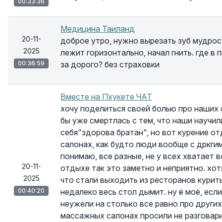
00:33:36
Медицина Таиланд
20-11-
доброе утро, нужно вырезать зуб мудрос
2025
лежит горизонтально, начал гнить. где в
00:36:59
за дорого? без страховки
Вместе на Пхукете ЧАТ
хочу поделиться своей болью про наших 
бы уже смертлась с тем, что наши научи
себя"здорова братан", но вот курение о
салонах, как будто люди вообще с дркгим
понимаю, все разные, не у всех хватает в
20-11-
отдыхе так это заметно и неприятно. хо
2025
что стали выходить из ресторанов курить.
00:40:20
недалеко весь стол дымит. ну ё моё, если
неужели на столько все равно про других!!
массажных салонах просили не разговари