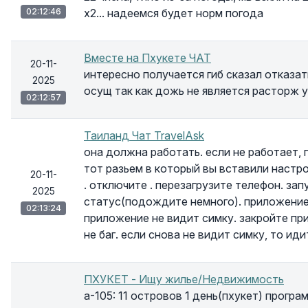
02:12:46
х2... надеемся будет норм погода
Вместе на Пхукете ЧАТ
20-11-
интересно получается гиб сказал отказать
2025
осущ так как дожь не является расторж у
02:12:57
Таиланд Чат TravelAsk
она должна работать. если не работает,
тот разьем в который вы вставили настр
20-11-
. отключите . перезагрузите телефон. за
2025
статус(подождите немного). приложение
02:13:24
приложение не видит симку. закройте при
не баг. если снова не видит симку, то ид
ПХУКЕТ - Ищу жилье/Недвижимость
а-105: 11 островов 1 день(пхукет) програм