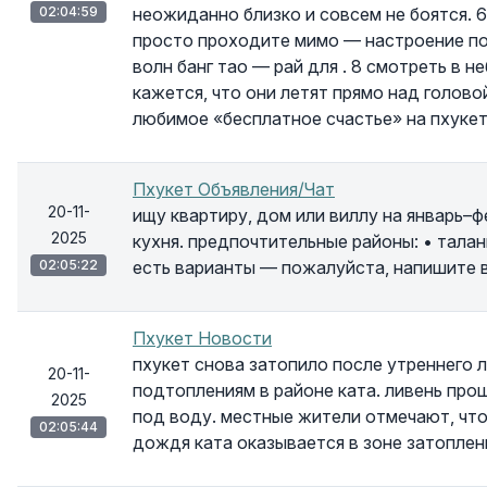
02:04:59
неожиданно близко и совсем не боятся. 
просто проходите мимо — настроение под
волн банг тао — рай для . 8 смотреть в 
кажется, что они летят прямо над голово
любимое «бесплатное счастье» на пхуке
Пхукет Объявления/Чат
20-11-
ищу квартиру, дом или виллу на январь–ф
2025
кухня. предпочтительные районы: • таланг
02:05:22
есть варианты — пожалуйста, напишите в
Пхукет Новости
пхукет снова затопило после утреннего 
20-11-
подтоплениям в районе ката. ливень прош
2025
под воду. местные жители отмечают, чт
02:05:44
дождя ката оказывается в зоне затоплен