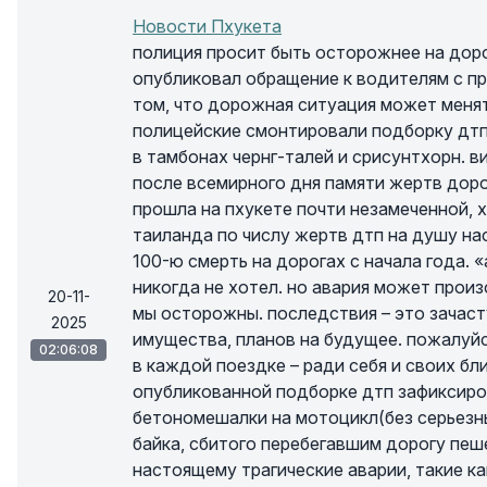
Новости Пхукета
полиция просит быть осторожнее на доро
опубликовал обращение к водителям с пр
том, что дорожная ситуация может меня
полицейские смонтировали подборку дтп
в тамбонах чернг-талей и срисунтхорн. в
после всемирного дня памяти жертв дор
прошла на пхукете почти незамеченной, 
таиланда по числу жертв дтп на душу на
100-ю смерть на дорогах с начала года. «
никогда не хотел. но авария может прои
20-11-
мы осторожны. последствия – это зачаст
2025
имущества, планов на будущее. пожалуй
02:06:08
в каждой поездке – ради себя и своих бли
опубликованной подборке дтп зафиксиро
бетономешалки на мотоцикл(без серьезн
байка, сбитого перебегавшим дорогу пеш
настоящему трагические аварии, такие к