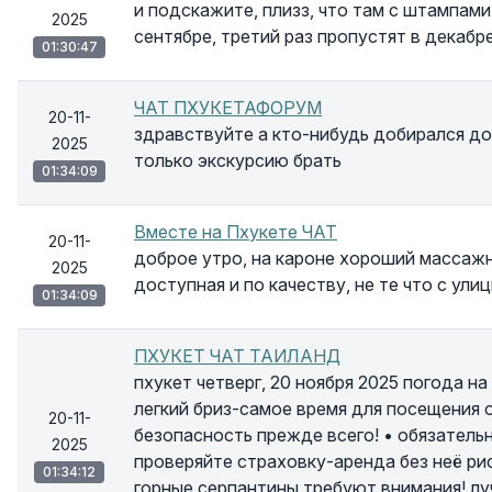
и подскажите, плизз, что там с штампами?
2025
сентябре, третий раз пропустят в декабр
01:30:47
ЧАТ ПХУКЕТАФОРУМ
20-11-
здравствуйте а кто-нибудь добирался до
2025
только экскурсию брать
01:34:09
Вместе на Пхукете ЧАТ
20-11-
доброе утро, на кароне хороший массаж
2025
доступная и по качеству, не те что с ули
01:34:09
ПХУКЕТ ЧАТ ТАИЛАНД
пхукет четверг, 20 ноября 2025 погода на
легкий бриз-самое время для посещения о
20-11-
безопасность прежде всего! • обязатель
2025
проверяйте страховку-аренда без неё ри
01:34:12
горные серпантины требуют внимания! луч