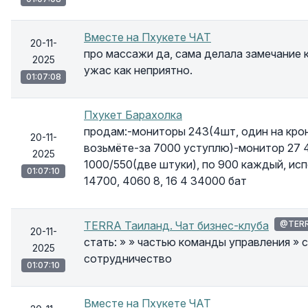
Вместе на Пхукете ЧАТ
20-11-
про массажи да, сама делала замечание к
2025
ужас как неприятно.
01:07:08
Пхукет Барахолка
продам:-мониторы 243(4шт, один на кро
20-11-
возьмёте-за 7000 уступлю)-монитор 27 
2025
1000/550(две штуки), по 900 каждый, исп
01:07:10
14700, 4060 8, 16 4 34000 бат
TERRA Таиланд. Чат бизнес-клуба
@TERR
20-11-
стать: » » частью команды управления »
2025
сотрудничество
01:07:10
Вместе на Пхукете ЧАТ