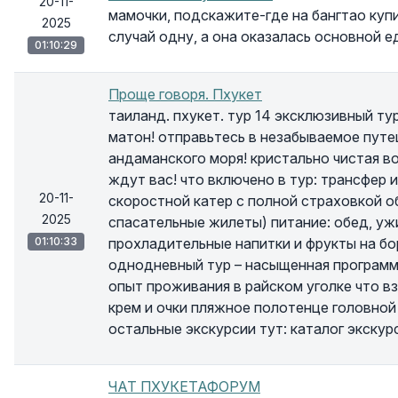
20-11-
мамочки, подскажите-где на бангтао куп
2025
случай одну, а она оказалась основной ед
01:10:29
Проще говоря. Пхукет
таиланд. пхукет. тур 14 эксклюзивный ту
матон! отправьтесь в незабываемое пут
андаманского моря! кристально чистая 
ждут вас! что включено в тур: трансфер 
20-11-
скоростной катер с полной страховкой о
2025
спасательные жилеты) питание: обед, ужи
01:10:33
прохладительные напитки и фрукты на бо
однодневный тур – насыщенная программ
опыт проживания в райском уголке что в
крем и очки пляжное полотенце головной 
остальные экскурсии тут: каталог экскур
ЧАТ ПХУКЕТАФОРУМ