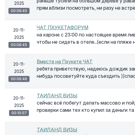
раньше тусили на большом дереве у равай
2025
прям вблизи посмотреть, ни разу не встре
00:06:45
ЧАТ ПХУКЕТАФОРУМ
20-11-
на кароне с 23:00 по настоящее время л
2025
чтобы не сидеть в отеле..(если на пляже 
00:06:45
Вместе на Пхукете ЧАТ
20-11-
ребята приветствую, надеюсь дождик за
2025
нибудь посоветуйте куда съездить ))спа
00:06:46
ТАИЛАНД ВИЗЫ
20-11-
сейчас всё побегут делать массово и по
2025
проверки сами тех кто купил за деньги та
00:10:07
ТАИЛАНД ВИЗЫ