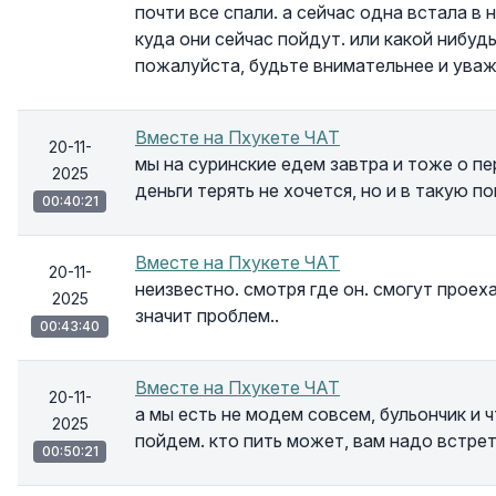
почти все спали. а сейчас одна встала в 
куда они сейчас пойдут. или какой нибудь
пожалуйста, будьте внимательнее и ува
Вместе на Пхукете ЧАТ
20-11-
мы на суринские едем завтра и тоже о пе
2025
деньги терять не хочется, но и в такую п
00:40:21
Вместе на Пхукете ЧАТ
20-11-
неизвестно. смотря где он. смогут проех
2025
значит проблем..
00:43:40
Вместе на Пхукете ЧАТ
20-11-
а мы есть не модем совсем, бульончик и чт
2025
пойдем. кто пить может, вам надо встре
00:50:21