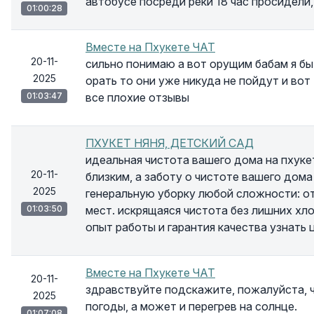
автобусе посреди реки 18 час просидели,
01:00:28
Вместе на Пхукете ЧАТ
20-11-
сильно понимаю а вот орущим бабам я бы
2025
орать то они уже никуда не пойдут и вот
01:03:47
все плохие отзывы
ПХУКЕТ НЯНЯ, ДЕТСКИЙ САД
идеальная чистота вашего дома на пхуке
20-11-
близким, а заботу о чистоте вашего дом
2025
генеральную уборку любой сложности: о
01:03:50
мест. искрящаяся чистота без лишних х
опыт работы и гарантия качества узнать ц
Вместе на Пхукете ЧАТ
20-11-
здравствуйте подскажите, пожалуйста, 
2025
погоды, а может и перегрев на солнце.
01:07:08