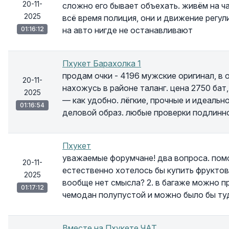
20-11-
сложно его бывает объехать. живём на ча
2025
всё время полиция, они и движение регу
01:16:12
на авто нигде не останавливают
Пхукет Барахолка 1
продам очки - 4196 мужские оригинал, в 
20-11-
нахожусь в районе таланг. цена 2750 бат
2025
— как удобно. лёгкие, прочные и идеально
01:16:54
деловой образ. любые проверки подлинно
Пхукет
уважаемые форумчане! два вопроса. помог
20-11-
естественно хотелось бы купить фруктов.
2025
вообще нет смысла? 2. в багаже можно п
01:17:12
чемодан полупустой и можно было бы ту
Вместе на Пхукете ЧАТ