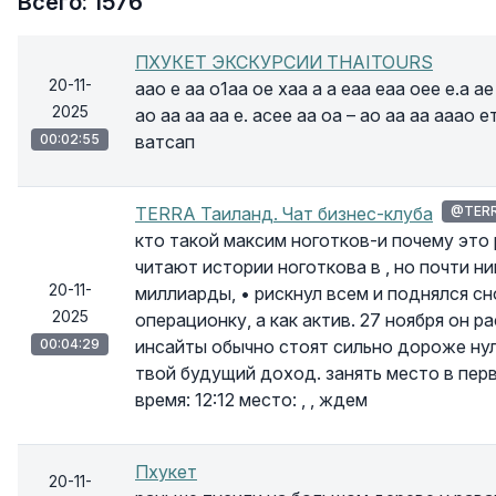
Всего: 1576
ПХУКЕТ ЭКСКУРСИИ THAITOURS
20-11-
аао е аа о1аа ое хаа а а еаа еаа оее е.а а
2025
ао аа аа аа е. асее аа оа – ао аа аа ааао е
00:02:55
ватсап
TERRA Таиланд. Чат бизнес-клуба
@TERR
кто такой максим ноготков-и почему эт
читают истории ноготкова в , но почти н
20-11-
миллиарды, • рискнул всем и поднялся сн
2025
операционку, а как актив. 27 ноября он р
00:04:29
инсайты обычно стоят сильно дороже нуля
твой будущий доход. занять место в перв
время: 12:12 место: , , ждем
Пхукет
20-11-