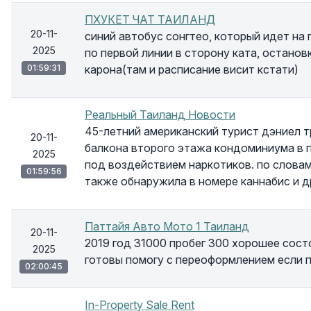
ПХУКЕТ ЧАТ ТАИЛАНД
20-11-
синий автобус сонгтео, который идет на 
2025
по первой линии в сторону ката, остановк
01:59:31
карона(там и расписание висит кстати)
Реальный Таиланд Новости
45-летний американский турист дэниел т
20-11-
балкона второго этажа кондоминиума в 
2025
под воздействием наркотиков. по словам 
01:59:56
также обнаружила в номере каннабис и 
Паттайя Авто Мото 1 Таиланд
20-11-
2019 год 31000 пробег 300 хорошее сост
2025
готовы помогу с переоформлением если 
02:00:45
In-Property Sale Rent