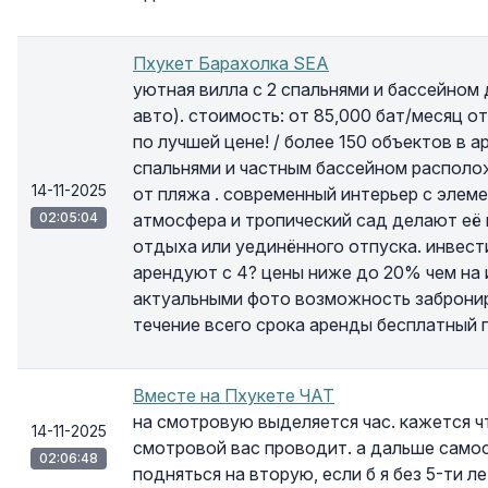
Пхукет Барахолка SEA
уютная вилла с 2 спальнями и бассейном 
авто). стоимость: от 85,000 бат/месяц о
по лучшей цене! / более 150 объектов в а
спальнями и частным бассейном расположе
14-11-2025
от пляжа . современный интерьер с элеме
02:05:04
атмосфера и тропический сад делают её
отдыха или уединённого отпуска. инвест
арендуют с 4? цены ниже до 20% чем на 
актуальными фото возможность заброни
течение всего срока аренды бесплатный
Вместе на Пхукете ЧАТ
на смотровую выделяется час. кажется чт
14-11-2025
смотровой вас проводит. а дальше самос
02:06:48
подняться на вторую, если б я без 5-ти л