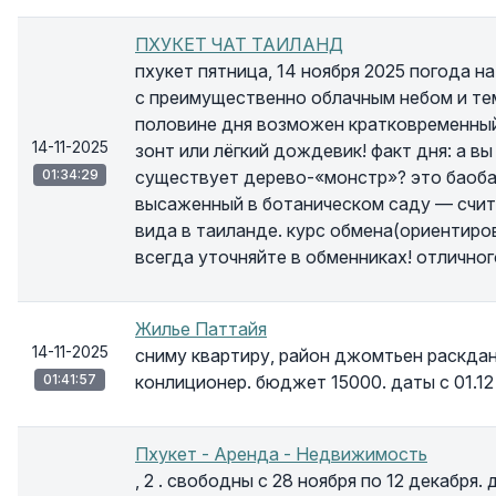
ПХУКЕТ ЧАТ ТАИЛАНД
пхукет пятница, 14 ноября 2025 погода н
с преимущественно облачным небом и те
половине дня возможен кратковременный
14-11-2025
зонт или лёгкий дождевик! факт дня: а вы
01:34:29
существует дерево-«монстр»? это баобаб
высаженный в ботаническом саду — счит
вида в таиланде. курс обмена(ориентирово
всегда уточняйте в обменниках! отличног
Жилье Паттайя
14-11-2025
сниму квартиру, район джомтьен раскдан
01:41:57
конлиционер. бюджет 15000. даты с 01.12
Пхукет - Аренда - Недвижимость
, 2 . свободны с 28 ноября по 12 декабря.