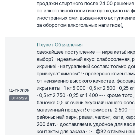
продажи спиртного после 24:00 решения 
по алкогольной политике проходило на ф
иностранных сми, вызванного вступление
за оборотом алкогольных напитков(,
Пхукет Объявления
свежайшее поступление — икра кеты! ик
выбор? · идеальный вкус: слабосоленая, р
икринке! · натуральный состав: только д
привкуса"химозы"! · проверено клиентам
от неизменно высокого качества. фасовка
икры кеты · 1 кг 5 000 · 0,5 кг 2 500 · 0,25 
14-11-2025
· 0,5 кг 2 750 · 0,25 кг 1 400 --- кроме то
01:45:29
баночке 0,5 кг очень вкусная! нашего со
магазинный продукт! стоимость: 2 500 --
районы: най харн, раваи, чалонг, ката, кар
200 бат. · доставляем в удобное для вас 
контакты для заказа · : · : @82 отзывы н