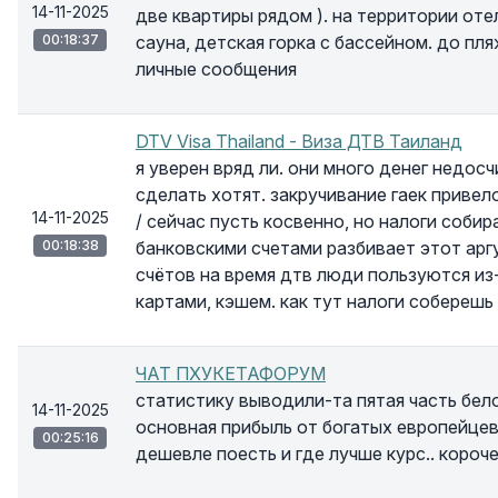
14-11-2025
две квартиры рядом ). на территории оте
00:18:37
сауна, детская горка с бассейном. до пля
личные сообщения
DTV Visa Thailand - Виза ДТВ Таиланд
я уверен вряд ли. они много денег недос
сделать хотят. закручивание гаек привел
14-11-2025
/ сейчас пусть косвенно, но налоги собира
00:18:38
банковскими счетами разбивает этот арг
счётов на время дтв люди пользуются из
картами, кэшем. как тут налоги соберешь
ЧАТ ПХУКЕТАФОРУМ
статистику выводили-та пятая часть бел
14-11-2025
основная прибыль от богатых европейцев
00:25:16
дешевле поесть и где лучше курс.. коро