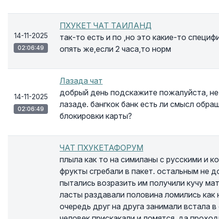
ПХУКЕТ ЧАТ ТАИЛАНД
14-11-2025
так-то есть и по ,но это какие-то специф
02:06:49
опять же,если 2 часа,то норм
Лазада чат
добрый день подскажите пожалуйста, не 
14-11-2025
лазаде. бангкок банк есть ли смысл обращ
02:06:49
блокировки карты?
ЧАТ ПХУКЕТАФОРУМ
плыла как то на симиланы с русскими и к
фрукты сгребали в пакет. остальным не д
пытались возразить им получили кучу мат
ласты раздавали половина ломились как 
очередь друг на друга занимали встала в
человек прискакали и ломятся. да проход