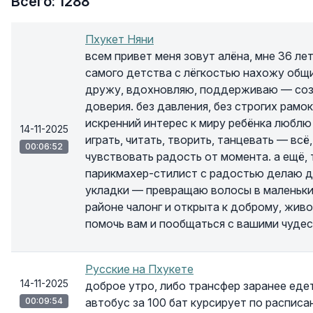
Всего: 1288
Пхукет Няни
всем привет меня зовут алёна, мне 36 лет
самого детства с лёгкостью нахожу общи
дружу, вдохновляю, поддерживаю — соз
доверия. без давления, без строгих рамо
искренний интерес к миру ребёнка люблю 
14-11-2025
играть, читать, творить, танцевать — всё
00:06:52
чувствовать радость от момента. а ещё,
парикмахер-стилист с радостью делаю де
укладки — превращаю волосы в маленьки
районе чалонг и открыта к доброму, жив
помочь вам и пообщаться с вашими чуде
Русские на Пхукете
14-11-2025
доброе утро, либо трансфер заранее едет
00:09:54
автобус за 100 бат курсирует по расписа