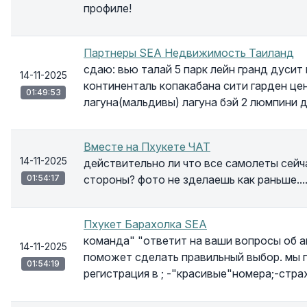
профиле!
Партнеры SEA Недвижимость Таиланд
сдаю: вью талай 5 парк лейн гранд дусит
14-11-2025
континенталь копакабана сити гарден цен
01:49:53
лагуна(мальдивы) лагуна бэй 2 люмпини
Вместе на Пхукете ЧАТ
14-11-2025
действительно ли что все самолеты сейч
01:54:17
стороны? фото не зделаешь как раньше....
Пхукет Барахолка SEA
команда" "ответит на ваши вопросы об 
14-11-2025
поможет сделать правильный выбор. мы п
01:54:19
регистрация в ; -"красивые"номера;-стра