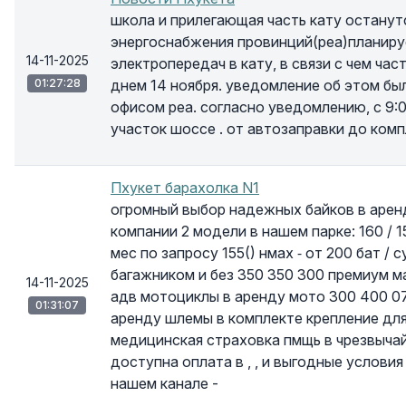
школа и прилегающая часть кату останутс
энергоснабжения провинций(реа)планиру
14-11-2025
электропередач в кату, в связи с чем час
01:27:28
днем 14 ноября. уведомление об этом бы
офисом реа. согласно уведомлению, с 9:0
участок шоссе . от автозаправки до ком
Пхукет барахолка N1
огромный выбор надежных байков в аренд
компании 2 модели в нашем парке: 160 / 15
мес по запросу 155() нмах ⁃ от 200 бат /
багажником и без 350 350 300 премиум ма
14-11-2025
адв мотоциклы в аренду мото 300 400 0
01:31:07
аренду шлемы в комплекте крепление дл
медицинская страховка пмщь в чрезвыча
доступна оплата в , , и выгодные услови
нашем канале -