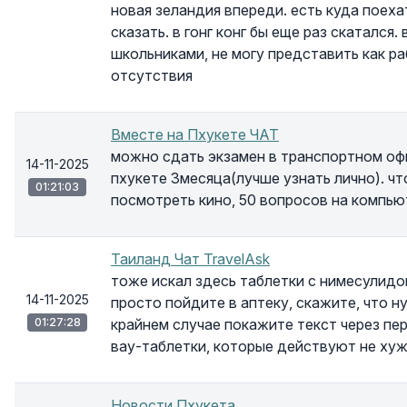
новая зеландия впереди. есть куда поех
сказать. в гонг конг бы еще раз скатался
школьниками, не могу представить как р
отсутствия
Вместе на Пхукете ЧАТ
можно сдать экзамен в транспортном офи
14-11-2025
пхукете 3месяца(лучше узнать лично). ч
01:21:03
посмотреть кино, 50 вопросов на компьют
Таиланд Чат TravelAsk
тоже искал здесь таблетки с нимесулидом
14-11-2025
просто пойдите в аптеку, скажите, что 
01:27:28
крайнем случае покажите текст через пер
вау-таблетки, которые действуют не ху
Новости Пхукета