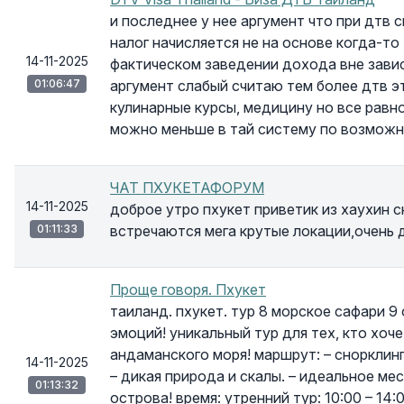
и последнее у нее аргумент что при дтв 
налог начисляется не на основе когда-то
14-11-2025
фактическом заведении дохода вне завис
01:06:47
аргумент слабый считаю тем более дтв эт
кулинарные курсы, медицину но все равно
можно меньше в тай систему по возмож
ЧАТ ПХУКЕТАФОРУМ
14-11-2025
доброе утро пхукет приветик из хаухин 
01:11:33
встречаются мега крутые локации,очень 
Проще говоря. Пхукет
таиланд. пхукет. тур 8 морское сафари 
эмоций! уникальный тур для тех, кто хоч
андаманского моря! маршрут: – снорклинг
14-11-2025
– дикая природа и скалы. – идеальное ме
01:13:32
острова! время: утренний тур: 10:00 – 14: