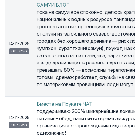
САМУИ БЛОГ
пока на самуи всё спокойно, делюсь кра
национальных водных ресурсов таиланда(
прогноз в южных провинциях возможны в
оползни из-за сильного северо-восточно
городах без хорошего дренажа — риск ло
14-11-2025
чумпхон, сураттхани(самуи), пхукет, нак
01:54:36
сатун, сонгкхла, паттани, яла, наратхив
в водохранилищах в ранонге, сураттхани
превышать 80% — возможны переполнения
готовы, дренаж работает, службы на свя
по материковым провинциям. лоди могут
Вместе на Пхукете ЧАТ
поддерживаю 200%.шикарнейшие локации, 
14-11-2025
питание- обед, напитки во время экскурс
01:57:58
организация в сопровождении гида георг
однозначно!