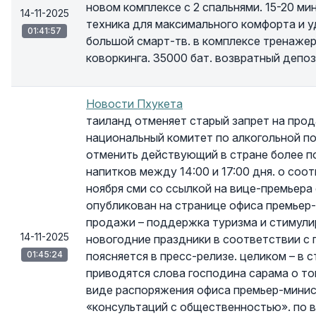
новом комплексе с 2 спальнями. 15-20 мин
14-11-2025
техника для максимального комфорта и уд
01:41:57
большой смарт-тв. в комплексе тренажерн
коворкинга. 35000 бат. возвратный депоз
Новости Пхукета
таиланд отменяет старый запрет на прода
национальный комитет по алкогольной п
отменить действующий в стране более п
напитков между 14:00 и 17:00 дня. о со
ноября сми со ссылкой на вице-премьера
опубликован на странице офиса премьер-
продажи – поддержка туризма и стимули
14-11-2025
новогодние праздники в соответствии с 
01:45:24
поясняется в пресс-релизе. целиком – в 
приводятся слова господина сарама о то
виде распоряжения офиса премьер-минист
«консультаций с общественностью». по в