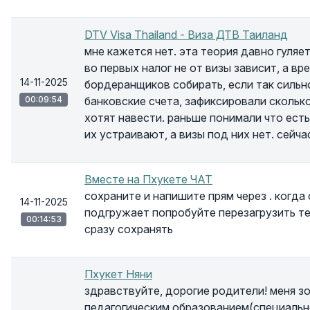
DTV Visa Thailand - Виза ДТВ Таиланд
мне кажется нет. эта теория давно гуляе
во первых налог не от визы зависит, а вр
14-11-2025
бордеранщиков собирать, если так сильно
00:09:54
банковские счета, зафиксировали скольк
хотят навести. раньше понимали что ест
их устраивают, а визы под них нет. сейча
Вместе на Пхукете ЧАТ
сохраните и напишите прям через . когда
14-11-2025
подгружает попробуйте перезагрузить те
00:14:53
сразу сохранять
Пхукет Няни
здравствуйте, дорогие родители! меня зов
педагогическим образованием(специальн