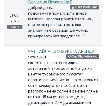
Вместе на Пхукете ЧАТ
добрый день.
@Юлия Романова
подскажите пожалуйста, вчера
01-05-
пыталась забронировать отель на ,
2026
они ее не приняли. а есть ещё
05:37:13
аналогичные сервисы где можно
бронировать без предоплаты?
ЧАТ ТАЙЛАНДАПХУКЕТА АРЕНДА
: стильный
@Olga Phuketforyou
эко‑отель на патонге ищете
эстетичный и комфортный отдых в
центре тусовочного пхукета?
обратите внимание на — эко‑отель от
сети почему стоит выбрать его?
расположен на холме в районе пляжа
патонг: 15 минут пешком до тц
джангцейлон; 2 км до знаменитой