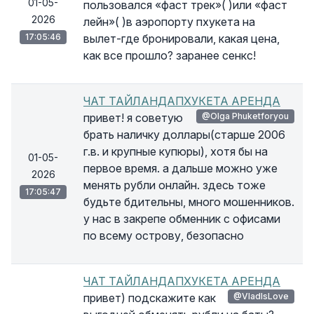
01-05-
пользовался «фаст трек»( )или «фаст
2026
лейн»( )в аэропорту пхукета на
17:05:46
вылет-где бронировали, какая цена,
как все прошло? заранее сенкс!
ЧАТ ТАЙЛАНДАПХУКЕТА АРЕНДА
привет! я советую
@Olga Phuketforyou
брать наличку доллары(старше 2006
г.в. и крупные купюры), хотя бы на
01-05-
первое время. а дальше можно уже
2026
менять рубли онлайн. здесь тоже
17:05:47
будьте бдительны, много мошенников.
у нас в закрепе обменник с офисами
по всему острову, безопасно
ЧАТ ТАЙЛАНДАПХУКЕТА АРЕНДА
привет) подскажите как
@VladIsLove