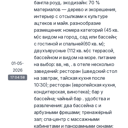
бангла роуд. экодизайн: 70 %
материалов — дерево и экорешения,
интерьер с отсылками к культуре
ацтеков и майя. разнообразие
размещения: номера категорий (45 кв.
м)с видом на город, сад или бассейн;
с гостиной и спальней(60 кв. м);
двухъярусные (112 кв. м)с террасой,
бассейном и видом на море. питание
01-05-
на выбор: вв, нв, . в отеле несколько
2026
заведений: ресторан (шведский стол
17:04:58
на завтрак, тайская кухня после
10:30); ресторан (европейская кухня,
кондитерская, винотека); бар у
бассейна; чайный бар . удобства и
развлечения: два бассейна с и
арбузными фрешами; тренажёрный
зал; спа‑центр с массажными
кабинетами и панорамными окнами;