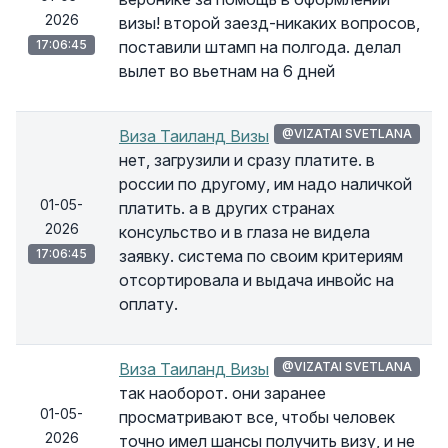
2026
визы! второй заезд-никаких вопросов,
17:06:45
поставили штамп на полгода. делал
вылет во вьетнам на 6 дней
Виза Таиланд Визы
@VIZATAI SVETLANA
нет, загрузили и сразу платите. в
россии по другому, им надо наличкой
01-05-
платить. а в других странах
2026
консульство и в глаза не видела
17:06:45
заявку. система по своим критериям
отсортировала и выдача инвойс на
оплату.
Виза Таиланд Визы
@VIZATAI SVETLANA
так наоборот. они заранее
01-05-
просматривают все, чтобы человек
2026
точно имел шансы получить визу, и не