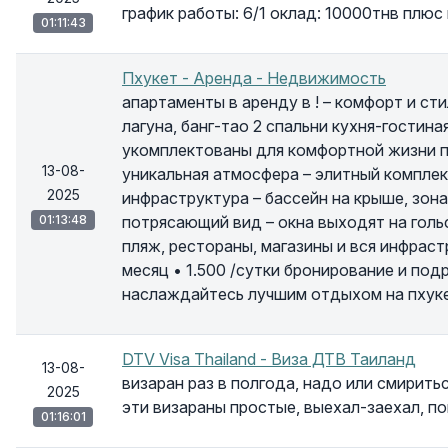
график работы: 6/1 оклад: 10000тнв плюс
01:11:43
Пхукет - Аренда - Недвижимость
апартаменты в аренду в ! – комфорт и ст
лагуна, банг-тао 2 спальни кухня-гостин
укомплектованы для комфортной жизни п
13-08-
уникальная атмосфера – элитный компле
2025
инфраструктура – бассейн на крыше, зона
01:13:48
потрясающий вид – окна выходят на голь
пляж, рестораны, магазины и вся инфрастр
месяц • 1.500 /сутки бронирование и под
наслаждайтесь лучшим отдыхом на пхуке
DTV Visa Thailand - Виза ДТВ Таиланд
13-08-
визаран раз в полгода, надо или смирить
2025
эти визараны простые, выехал-заехал, п
01:16:01