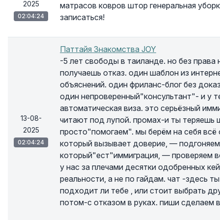
2025
матрасов ковров штор генеральная уборк
02:04:24
записаться!
Паттайя Знакомства JOY
-5 лет свободы в таиланде. но без права
получаешь отказ. один шаблон из интерн
объяснений. один фриланс-блог без дока
один непроверенный"консультант"- и у те
автоматическая виза. это серьёзный имм
13-08-
читают под лупой. промах-и ты теряешь ш
2025
просто"помогаем". мы берём на себя всё
02:04:24
который вызывает доверие, — подгоняем
который"ест"иммиграция, — проверяем всё
у нас за плечами десятки одобренных кей
реальности, а не по гайдам. чат -здесь т
подходит ли тебе , или стоит выбрать дру
потом-с отказом в руках. пиши сделаем в