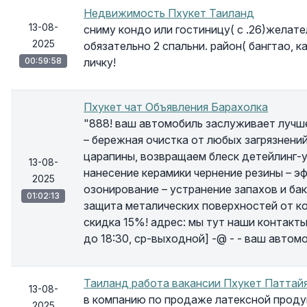
Недвижимость Пхукет Таиланд
13-08-
сниму кондо или гостиницу( с .26)желате
2025
обязательно 2 спальни. район( бангтао, к
00:59:58
личку!
Пхукет чат Объявления Барахолка
"888! ваш автомобиль заслуживает лучшег
– бережная очистка от любых загрязнени
царапины, возвращаем блеск детейлинг-у
13-08-
нанесение керамики чернение резины – э
2025
озонирование – устранение запахов и ба
01:02:13
защита металических поверхностей от ко
скидка 15%! адрес: мы тут наши контакты: 
до 18:30, ср-выходной] -@ - - ваш автомо
Таиланд работа вакансии Пхукет Паттайя
13-08-
в компанию по продаже латексной проду
2025