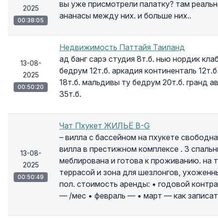
вы уже присмотрели палатку? там реальн
2025
ананасы между них. и больше них..
00:38:05
Недвижимость Паттайя Таиланд
ад банг сарэ студия 8т.б. нью нордик клаб
13-08-
бедрум 12т.б. аркадия континенталь 12т.б
2025
18т.б. мальдивы ту бедрум 20т.б. гранд а
00:50:20
35т.б.
Чат Пхукет ЖИЛЬЁ B-G
– вилла с бассейном на пхукете свободна
вилла в престижном комплексе . 3 спальн
13-08-
меблирована и готова к проживанию. на 
2025
террасой и зона для шезлонгов, ухоженн
00:50:49
пол. стоимость аренды: • годовой контра
— /мес • февраль — • март — как записа