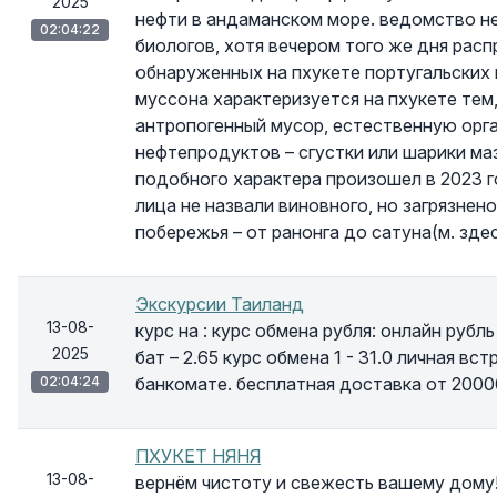
2025
нефти в андаманском море. ведомство не
02:04:22
биологов, хотя вечером того же дня рас
обнаруженных на пхукете португальских 
муссона характеризуется на пхукете тем
антропогенный мусор, естественную орга
нефтепродуктов – сгустки или шарики ма
подобного характера произошел в 2023 г
лица не назвали виновного, но загрязнен
побережья – от ранонга до сатуна(м. здес
Экскурсии Таиланд
13-08-
курс на : курс обмена рубля: онлайн рубль
2025
бат – 2.65 курс обмена 1 - 31.0 личная вс
02:04:24
банкомате. бесплатная доставка от 20000
ПХУКЕТ НЯНЯ
13-08-
вернём чистоту и свежесть вашему дому