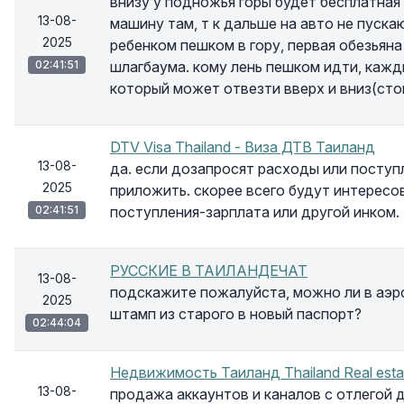
внизу у подножья горы будет бесплатная
13-08-
машину там, т к дальше на авто не пуска
2025
ребенком пешком в гору, первая обезьяна
02:41:51
шлагбаума. кому лень пешком идти, кажды
который может отвезти вверх и вниз(сто
DTV Visa Thailand - Виза ДТВ Таиланд
13-08-
да. если дозапросят расходы или поступ
2025
приложить. скорее всего будут интересо
02:41:51
поступления-зарплата или другой инком.
РУССКИЕ В ТАИЛАНДЕЧАТ
13-08-
подскажите пожалуйста, можно ли в аэр
2025
штамп из старого в новый паспорт?
02:44:04
Недвижимость Таиланд Thailand Real esta
13-08-
продажа аккаунтов и каналов с отлегой 