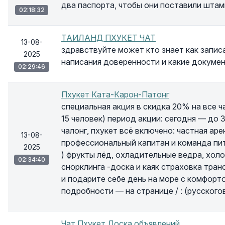
два паспорта, чтобы они поставили штам
02:18:32
ТАИЛАНД ПХУКЕТ ЧАТ
13-08-
здравствуйте может кто знает как запис
2025
написания доверенности и какие докуме
02:29:46
Пхукет Ката-Карон-Патонг
специальная акция в скидка 20% на все ч
15 человек) период акции: сегодня — до 3
чалонг, пхукет всё включено: частная ар
13-08-
профессиональный капитан и команда пить
2025
) фрукты лёд, охладительные ведра, хол
02:34:40
снорклинга -доска и каяк страховка тра
и подарите себе день на море с комфорт
подробности — на странице / : (русског
Чат Пхукет Доска объявлений