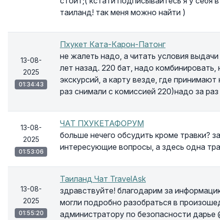
стоит;( кстати подписывайтесь я у себя 
таиланд! так меня можно найти )
Пхукет Ката-Карон-Патонг
не жалеть надо, а читать условия выдачи 
13-08-
лет назад. 220 бат, надо комбинировать,
2025
экскурсий, а карту везде, где принимают
01:34:43
раз снимали с комиссией 220)надо за раз
ЧАТ ПХУКЕТАФОРУМ
13-08-
больше нечего обсудить кроме травки? з
2025
интересующие вопросы, а здесь одна тра
01:53:06
Таиланд Чат TravelAsk
13-08-
здравствуйте! благодарим за информацию
2025
могли подробно разобраться в произоше
01:55:20
администратору по безопасности дарье @