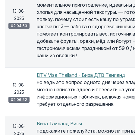
моментальное приготовление, идеальны 
13-08-
хлопья для насыщенной текстуры. — готов
2025
пользу. почему стоит есть кашу по утрам:
02:04:53
клетчаткой — забота о здоровье кишечн
помогает контролировать вес. источник в
добавьте фрукты, орехи, мёд или йогурт
гастрономическим праздником! от 59 0 / 
каши из овсянки !
DTV Visa Thailand - Виза ДТВ Таиланд
но ведь это вопрос одного дня через вл
13-08-
можно написать адрес и повесить на уго
2025
информационных табличек, включая номер 
02:06:52
требует отдельного разрешения.
Виза Таиланд Визы
13-08-
подскажите пожалуйста, можно ли при в
2025