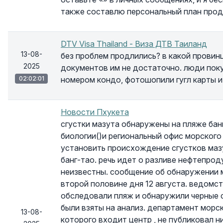
также составлю персональный план прод
DTV Visa Thailand - Виза ДТВ Таиланд
13-08-
без проблем продлились? в какой провин
2025
документов им не достаточно. люди поку
02:02:01
номером кондо, фотошопили гугл карты и
Новости Пхукета
сгустки мазута обнаружены на пляже бан
биологии()и региональный офис морског
установить происхождение сгустков мазу
банг-тао. речь идет о разливе нефтепрод
неизвестны. сообщение об обнаружении м
второй половине дня 12 августа. ведомст
обследовали пляж и обнаружили черные с
были взяты на анализ. департамент морск
13-08-
которого входит центр , не публиковал 