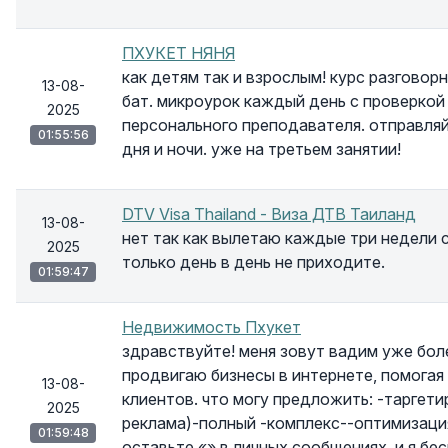
ПХУКЕТ НЯНЯ
как детям так и взрослым! курс разговорн
13-08-
бат. микроурок каждый день с проверкой
2025
персонального преподавателя. отправляй
01:55:56
дня и ночи. уже на третьем занятии!
DTV Visa Thailand - Виза ДТВ Таиланд
13-08-
нет так как вылетаю каждые три недели 
2025
только день в день не приходите.
01:59:47
Недвижимость Пхукет
здравствуйте! меня зовут вадим уже боле
продвигаю бизнесы в интернете, помогая
13-08-
клиентов. что могу предложить: -таргети
2025
реклама)-полный -комплекс--оптимизаци
01:59:48
оставьте «» в личных сообщениях, и я бе