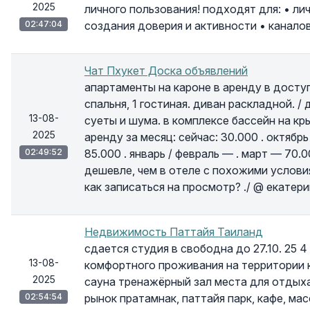
2025
личного пользования! подходят для: • л
02:47:04
создания доверия и активности • канало
Чат Пхукет Доска объявлений
апартаменты на кароне в аренду в доступ
спальня, 1 гостиная. диван раскладной. /
13-08-
суеты и шума. в комплексе бассейн на кры
2025
аренду за месяц: сейчас: 30.000 . октябрь
02:49:52
85.000 . январь / февраль — . март — 70.
дешевле, чем в отеле с похожими услови
как записаться на просмотр? ./ @ екатер
Недвижимость Паттайя Таиланд
сдается студия в свободна до 27.10. 25 
13-08-
комфортного проживания на территории 
2025
сауна тренажёрный зал места для отдых
02:54:54
рынок пратамнак, паттайя парк, кафе, м