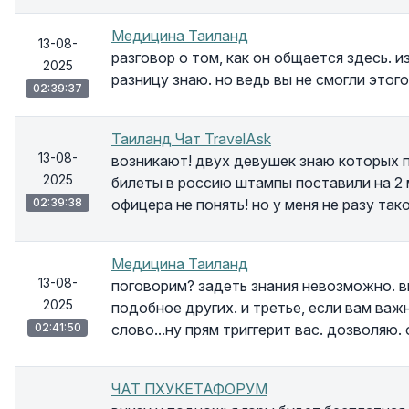
Медицина Таиланд
13-08-
разговор о том, как он общается здесь. и
2025
разницу знаю. но ведь вы не смогли этог
02:39:37
Таиланд Чат TravelAsk
13-08-
возникают! двух девушек знаю которых п
2025
билеты в россию штампы поставили на 2 м
02:39:38
офицера не понять! но у меня не разу таког
Медицина Таиланд
13-08-
поговорим? задеть знания невозможно. в
2025
подобное других. и третье, если вам важ
02:41:50
слово...ну прям триггерит вас. дозволяю.
ЧАТ ПХУКЕТАФОРУМ