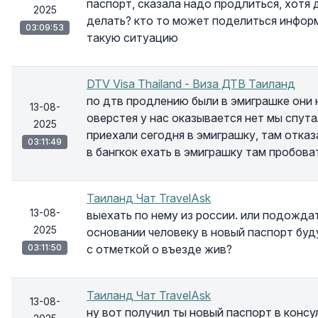
паспорт, сказала надо продлиться, хотя 
2025
делать? кто то может поделиться инфор
03:09:53
такую ситуацию
DTV Visa Thailand - Виза ДТВ Таиланд
по дтв продлению были в эмиграшке они 
13-08-
оверстея у нас оказывается нет мы спута
2025
приехали сегодня в эмиграшку, там отказ
03:11:49
в бангкок ехать в эмиграшку там пробоват
Таиланд Чат TravelAsk
13-08-
выехать по нему из россии. или подождат
2025
основании человеку в новый паспорт буд
03:11:50
с отметкой о въезде жив?
Таиланд Чат TravelAsk
13-08-
ну вот получил ты новый паспорт в консул