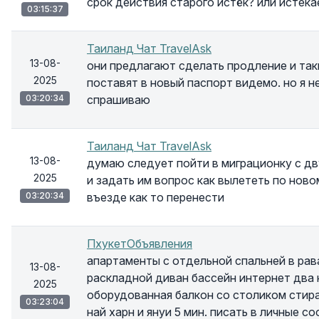
срок действия старого истёк? или истека
03:15:37
Таиланд Чат TravelAsk
13-08-
они предлагают сделать продление и так
2025
поставят в новый паспорт видемо. но я н
03:20:34
спрашиваю
Таиланд Чат TravelAsk
13-08-
думаю следует пойти в миграционку с дв
2025
и задать им вопрос как вылететь по нов
03:20:34
въезде как то перенести
ПхукетОбъявления
апартаменты с отдельной спальней в рава
13-08-
раскладной диван бассейн интернет два
2025
оборудованная балкон со столиком стир
03:23:04
най харн и януи 5 мин. писать в личные с