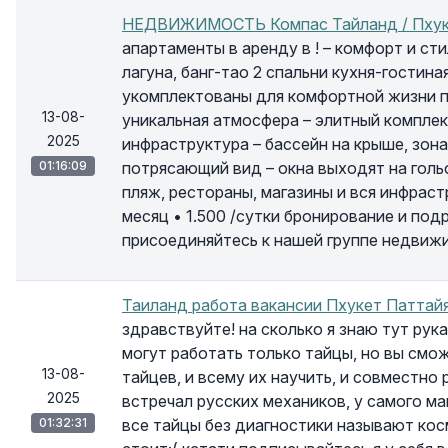
НЕДВИЖИМОСТЬ Компас Тайланд / Пху
апартаменты в аренду в ! – комфорт и ст
лагуна, банг-тао 2 спальни кухня-гостин
укомплектованы для комфортной жизни п
13-08-
уникальная атмосфера – элитный компле
2025
инфраструктура – бассейн на крыше, зона
01:16:09
потрясающий вид – окна выходят на голь
пляж, рестораны, магазины и вся инфрастр
месяц • 1.500 /сутки бронирование и под
присоединяйтесь к нашей группе недвижи
Таиланд работа вакансии Пхукет Паттайя
здравствуйте! на сколько я знаю тут рук
могут работать только тайцы, но вы смо
13-08-
тайцев, и всему их научить, и совместно 
2025
встречал русских механиков, у самого м
01:32:31
все тайцы без диагностики называют кос