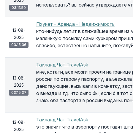
2025
использовать? вы сейчас утверждаете чт
03:11:50
Пхукет - Аренда - Недвижимость
13-08-
кто-нибудь летит в ближайшее время из 
2025
маленькую посылку сами курьером пришлем
03:15:36
спасибо, естественно напишите, пожалуй
Таиланд Чат TravelAsk
мне, кстати, все мозги проели на границе
13-08-
россии по старому паспорту, а въезжала
2025
действующие. вызывали в комнатку, заст
03:15:37
о выезде и тд. что было бы, если б я тот 
знаю. оба паспорта в россии выданы. пон
Таиланд Чат TravelAsk
13-08-
это значит что в аэропорту поставят шта
2025